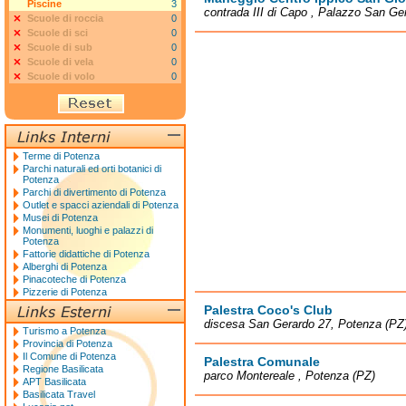
Piscine
3
contrada III di Capo , Palazzo San Ge
Scuole di roccia
0
Scuole di sci
0
Scuole di sub
0
Scuole di vela
0
Scuole di volo
0
Terme di Potenza
Parchi naturali ed orti botanici di
Potenza
Parchi di divertimento di Potenza
Outlet e spacci aziendali di Potenza
Musei di Potenza
Monumenti, luoghi e palazzi di
Potenza
Fattorie didattiche di Potenza
Alberghi di Potenza
Pinacoteche di Potenza
Pizzerie di Potenza
Palestra Coco's Club
discesa San Gerardo 27, Potenza (PZ
Turismo a Potenza
Provincia di Potenza
Il Comune di Potenza
Palestra Comunale
Regione Basilicata
parco Montereale , Potenza (PZ)
APT Basilicata
Basilicata Travel