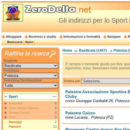
Gli indirizzi per lo Spor
Alloggiare
Business e studio
Informazioni e formalità
Navigare
R
Benessere
|
Sport
|
Home
Basilicata (1407)
Potenza (
Regione
E' sempre il momento giusto per fare sport: d
Agonismo, relax, benessere nelle palestre
Provincia
Seleziona Destinazione
Ordina per
Palestra Associazione Sportiva
Cluby
Sport
corso Giuseppe Garibaldi 26, Potenza
Aeroclub
0
Club Alpino Italiano
0
Palestra Caizzo
Diving Center
0
rione Lucania , Potenza (PZ)
Golf
0
Maneggi
2
Palestre
13
Maneggio Centro Ippico San Gio