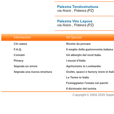
Palestra Tendostruttura
via Anzio , Potenza (PZ)
Palestra Vito Lepore
via Anzio , Potenza (PZ)
Informazioni
Gli Speciali
Chi siamo
Ricette da provare
F.A.Q.
Il meglio della gastronomia italiana
Contatti
Gli alberghi del nord Italia
Privacy
I musei d'Italia
Segnala un errore
Agriturismo in Lombardia
Segnala una nuova struttura
Outlet, spacci e factory store in Ital
Le Terme in Italia
Festeggiamo l'estate nei parchi
Il dizionario del turista
Copyright © 2004-2026 Supero L