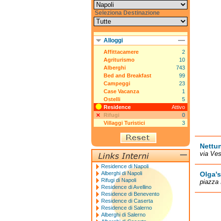
Seleziona Destinazione
Alloggi
Affittacamere
2
Agriturismo
10
Alberghi
743
Bed and Breakfast
99
Campeggi
23
Case Vacanza
1
Ostelli
5
Residence
Attivo
Rifugi
0
Villaggi Turistici
3
Nettu
via Ve
Residence di Napoli
Alberghi di Napoli
Olga'
Rifugi di Napoli
piazza
Residence di Avellino
Residence di Benevento
Residence di Caserta
Residence di Salerno
Alberghi di Salerno