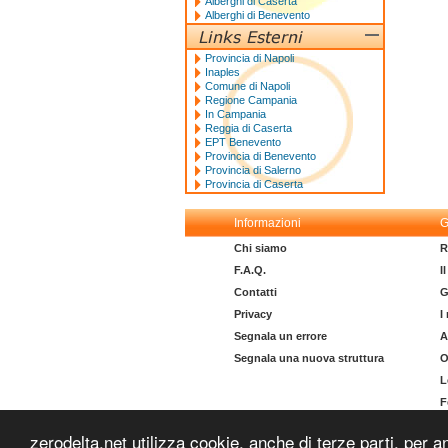
Alberghi di Caserta
Alberghi di Benevento
Provincia di Napoli
Inaples
Comune di Napoli
Regione Campania
In Campania
Reggia di Caserta
EPT Benevento
Provincia di Benevento
Provincia di Salerno
Provincia di Caserta
Informazioni
G
Chi siamo
R
F.A.Q.
I
Contatti
G
Privacy
I
Segnala un errore
A
Segnala una nuova struttura
O
L
F
I
zerodelta.net utilizza cookie, anche di terze parti, per a