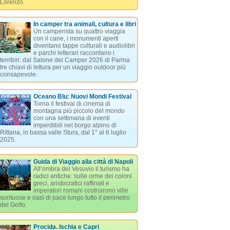
Lorenzo.
In camper tra animali, cultura e libri
Un camperista su quattro viaggia
con il cane, i monumenti aperti
diventano tappe culturali e audiolibri
e parchi letterari raccontano i
territori: dal Salone del Camper 2026 di Parma
tre chiavi di lettura per un viaggio outdoor più
consapevole.
Oceano Blu: Nuovi Mondi Festival
Torna il festival di cinema di
montagna più piccolo del mondo
con una settimana di eventi
imperdibili nel borgo alpino di
Rittana, in bassa valle Stura, dal 1° al 6 luglio
2025.
Guida di Viaggio alla città di Napoli
All’ombra del Vesuvio il turismo ha
radici antiche: sulle orme dei coloni
greci, aristocratici raffinati e
imperatori romani costruirono ville
sontuose e oasi di pace lungo tutto il perimetro
del Golfo.
Procida. Ischia e Capri