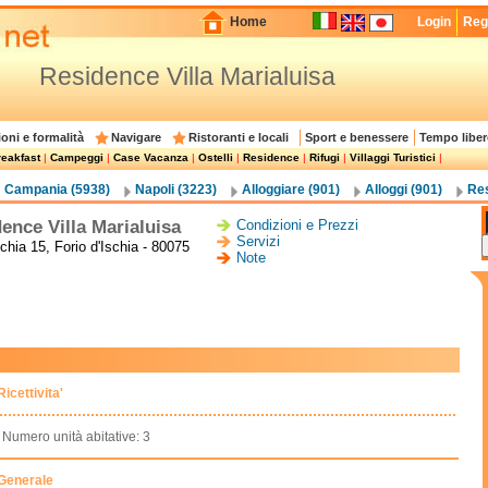
Home
Login
Regi
Residence Villa Marialuisa
oni e formalità
Navigare
Ristoranti e locali
Sport e benessere
Tempo liber
eakfast
|
Campeggi
|
Case Vacanza
|
Ostelli
|
Residence
|
Rifugi
|
Villaggi Turistici
|
Campania (5938)
Napoli (3223)
Alloggiare (901)
Alloggi (901)
Res
ence Villa Marialuisa
Condizioni e Prezzi
Servizi
chia 15, Forio d'Ischia - 80075
Note
Ricettivita'
Numero unità abitative: 3
Generale