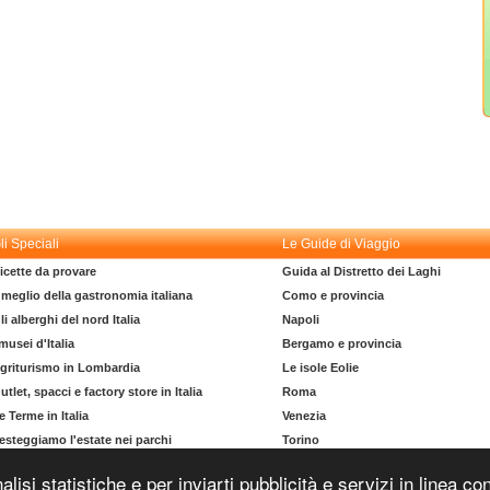
li Speciali
Le Guide di Viaggio
icette da provare
Guida al Distretto dei Laghi
l meglio della gastronomia italiana
Como e provincia
li alberghi del nord Italia
Napoli
 musei d'Italia
Bergamo e provincia
griturismo in Lombardia
Le isole Eolie
utlet, spacci e factory store in Italia
Roma
e Terme in Italia
Venezia
esteggiamo l'estate nei parchi
Torino
l dizionario del turista
La costa degli Etruschi
nalisi statistiche e per inviarti pubblicità e servizi in linea