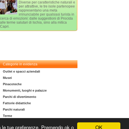
Diverse per caratteristiche naturali e
per attrattive, le tre isole partenopee
rappresentano una meta
irrinunciabile per qualsiasi turista in
cerca di emozioni: dalle suggestioni di Procida
alle terme salutari di Ischia, sino alla mitica
Capri.
Categorie in evidenza
Outlet e spacci aziendali
Musei
Pinacoteche
Monumenti, luoghi e palazze
Parchi di divertimento
Fattorie didattiche
Parchi naturali
Terme
OK
 con le tue preferenze. Premendo ok o