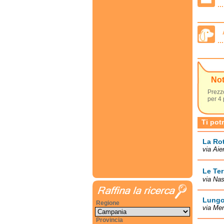
No
Prezzo
per 4 
Ti pot
La Ro
via Aie
Le Ter
via Nas
Lungo
Regione
via Mer
Provincia