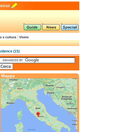
strati
o e cultura
Vivere
idence (15)
Mappa