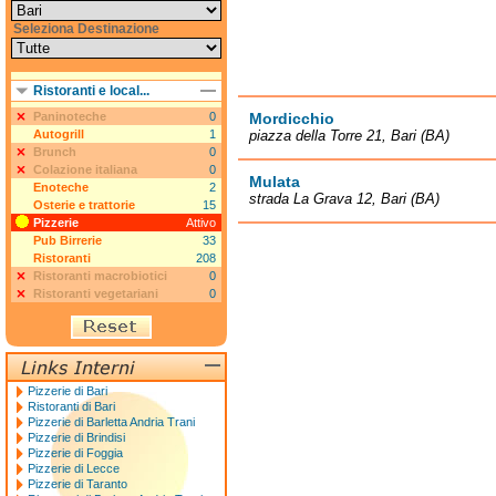
Seleziona Destinazione
Ristoranti e local...
Paninoteche
0
Mordicchio
Autogrill
1
piazza della Torre 21, Bari (BA)
Brunch
0
Colazione italiana
0
Mulata
Enoteche
2
strada La Grava 12, Bari (BA)
Osterie e trattorie
15
Pizzerie
Attivo
Pub Birrerie
33
Ristoranti
208
Ristoranti macrobiotici
0
Ristoranti vegetariani
0
Pizzerie di Bari
Ristoranti di Bari
Pizzerie di Barletta Andria Trani
Pizzerie di Brindisi
Pizzerie di Foggia
Pizzerie di Lecce
Pizzerie di Taranto