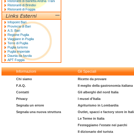
Ristoranti di Barletta Andria Trani
Ristoranti di Brindisi
Ristoranti di Foggia
Infopoint Bari
Provincia di Bari
A.S. Bari
Regione Puglia
Viaggiare in Puglia
Terre di Puglia
Puglia turismo
Puglia imperiale
Daunia da favola
APT Foggia
Informazioni
Gli Speciali
Chi siamo
Ricette da provare
F.A.Q.
Il meglio della gastronomia italiana
Contatti
Gli alberghi del nord Italia
Privacy
I musei d'Italia
Segnala un errore
Agriturismo in Lombardia
Segnala una nuova struttura
Outlet, spacci e factory store in Ital
Le Terme in Italia
Festeggiamo l'estate nei parchi
Il dizionario del turista