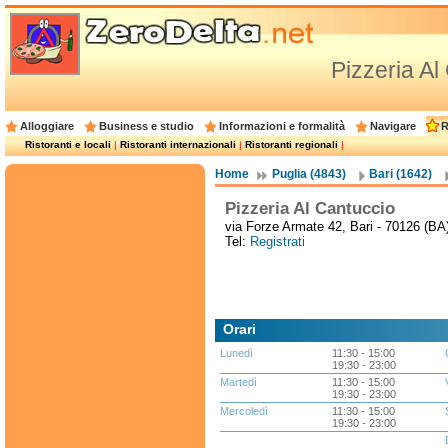
Pizzeria Al
Alloggiare
Business e studio
Informazioni e formalità
Navigare
R
Ristoranti e locali
|
Ristoranti internazionali
|
Ristoranti regionali
|
Home
Puglia (4843)
Bari (1642)
Pizzeria Al Cantuccio
via Forze Armate 42, Bari - 70126 (BA
Tel:
Registrati
Orari
Lunedì
11:30 - 15:00
19:30 - 23:00
Martedì
11:30 - 15:00
19:30 - 23:00
Mercoledì
11:30 - 15:00
19:30 - 23:00