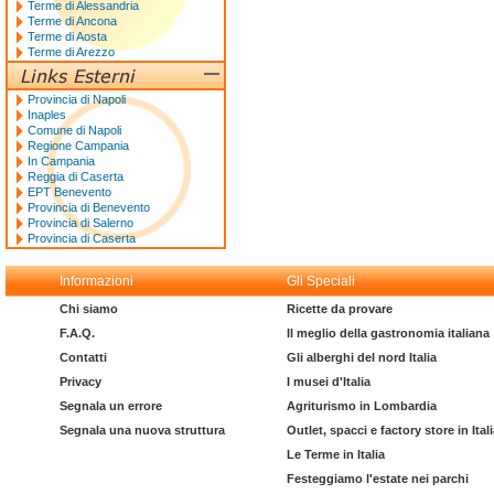
Terme di Alessandria
Terme di Ancona
Terme di Aosta
Terme di Arezzo
Provincia di Napoli
Inaples
Comune di Napoli
Regione Campania
In Campania
Reggia di Caserta
EPT Benevento
Provincia di Benevento
Provincia di Salerno
Provincia di Caserta
Informazioni
Gli Speciali
Chi siamo
Ricette da provare
F.A.Q.
Il meglio della gastronomia italiana
Contatti
Gli alberghi del nord Italia
Privacy
I musei d'Italia
Segnala un errore
Agriturismo in Lombardia
Segnala una nuova struttura
Outlet, spacci e factory store in Ital
Le Terme in Italia
Festeggiamo l'estate nei parchi