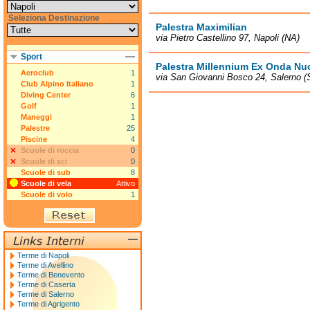
Seleziona Destinazione
Palestra Maximilian
via Pietro Castellino 97, Napoli (NA)
Sport
Palestra Millennium Ex Onda Nu
Aeroclub
1
via San Giovanni Bosco 24, Salerno (
Club Alpino Italiano
1
Diving Center
6
Golf
1
Maneggi
1
Palestre
25
Piscine
4
Scuole di roccia
0
Scuole di sci
0
Scuole di sub
8
Scuole di vela
Attivo
Scuole di volo
1
Terme di Napoli
Terme di Avellino
Terme di Benevento
Terme di Caserta
Terme di Salerno
Terme di Agrigento