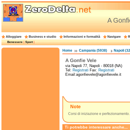
A Gonfi
Alloggiare
Business e studio
Informazioni e formalità
Navigare
R
Benessere
|
Sport
|
Home
Campania (5938)
Napoli (3
A Gonfie Vele
via Napoli 77, Napoli - 80018 (NA)
Tel:
Registrati
Fax:
Registrati
Email:agonfievele@agonfievele.it
Note
Corsi di iniziazione e perfezionamento.
Ti potrebbe interessare anche...