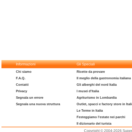
Informazioni
Gli Speciali
Chi siamo
Ricette da provare
F.A.Q.
Il meglio della gastronomia italiana
Contatti
Gli alberghi del nord Italia
Privacy
I musei d'Italia
Segnala un errore
Agriturismo in Lombardia
Segnala una nuova struttura
Outlet, spacci e factory store in Ital
Le Terme in Italia
Festeggiamo l'estate nei parchi
Il dizionario del turista
Copyright © 2004-2026 Supero L