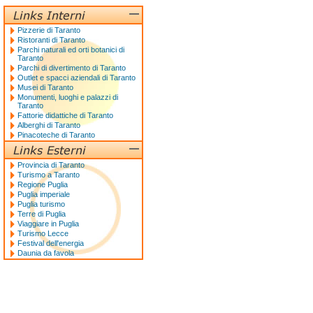
Pizzerie di Taranto
Ristoranti di Taranto
Parchi naturali ed orti botanici di
Taranto
Parchi di divertimento di Taranto
Outlet e spacci aziendali di Taranto
Musei di Taranto
Monumenti, luoghi e palazzi di
Taranto
Fattorie didattiche di Taranto
Alberghi di Taranto
Pinacoteche di Taranto
Provincia di Taranto
Turismo a Taranto
Regione Puglia
Puglia imperiale
Puglia turismo
Terre di Puglia
Viaggiare in Puglia
Turismo Lecce
Festival dell'energia
Daunia da favola