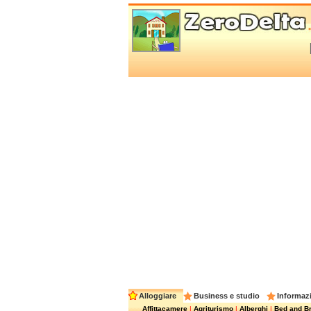
Alloggiare
Business e studio
Informazi
Affittacamere
|
Agriturismo
|
Alberghi
|
Bed and Br