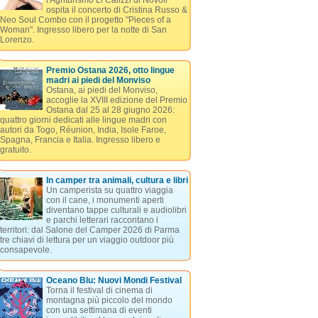
l'Agriturismo Lì Calizzi di Novoli
ospita il concerto di Cristina Russo &
Neo Soul Combo con il progetto "Pieces of a
Woman". Ingresso libero per la notte di San
Lorenzo.
Premio Ostana 2026, otto lingue
madri ai piedi del Monviso
Ostana, ai piedi del Monviso,
accoglie la XVIII edizione del Premio
Ostana dal 25 al 28 giugno 2026:
quattro giorni dedicati alle lingue madri con
autori da Togo, Réunion, India, Isole Faroe,
Spagna, Francia e Italia. Ingresso libero e
gratuito.
In camper tra animali, cultura e libri
Un camperista su quattro viaggia
con il cane, i monumenti aperti
diventano tappe culturali e audiolibri
e parchi letterari raccontano i
territori: dal Salone del Camper 2026 di Parma
tre chiavi di lettura per un viaggio outdoor più
consapevole.
Oceano Blu: Nuovi Mondi Festival
Torna il festival di cinema di
montagna più piccolo del mondo
con una settimana di eventi