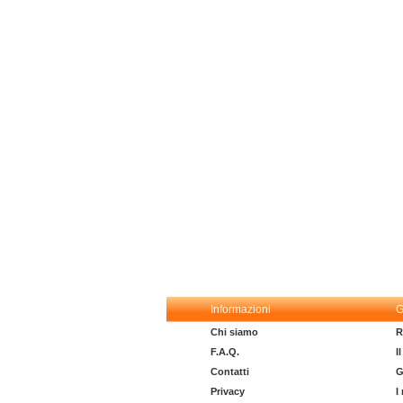
Informazioni
G
Chi siamo
R
F.A.Q.
I
Contatti
G
Privacy
I