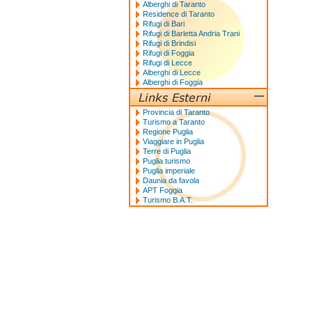
Alberghi di Taranto
Residence di Taranto
Rifugi di Bari
Rifugi di Barletta Andria Trani
Rifugi di Brindisi
Rifugi di Foggia
Rifugi di Lecce
Alberghi di Lecce
Alberghi di Foggia
Provincia di Taranto
Turismo a Taranto
Regione Puglia
Viaggiare in Puglia
Terre di Puglia
Puglia turismo
Puglia imperiale
Daunia da favola
APT Foggia
Turismo B.A.T.