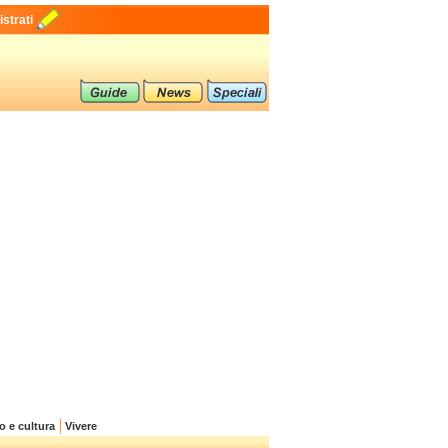
strati
o e cultura
Vivere