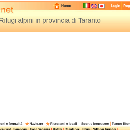
Home
Login
Regi
Rifugi alpini in provincia di Taranto
oni e formalità
Navigare
Ristoranti e locali
Sport e benessere
Tempo liber
eakfast
|
Campeggi
|
Case Vacanza
|
Ostelli
|
Residence
|
Rifugi
|
Villaggi Turistici
|