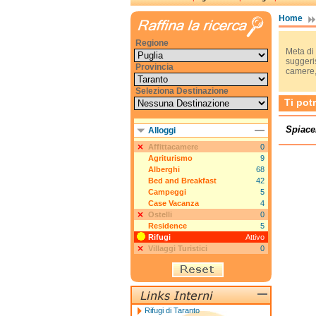
Home
Regione
Meta di 
suggeris
Provincia
camere, 
Seleziona Destinazione
Ti pot
Spiace
Alloggi
Affittacamere
0
Agriturismo
9
Alberghi
68
Bed and Breakfast
42
Campeggi
5
Case Vacanza
4
Ostelli
0
Residence
5
Rifugi
Attivo
Villaggi Turistici
0
Rifugi di Taranto