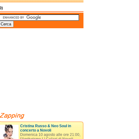
0)
Cristina Russo & Neo Soul in
concerto a Novoli
Domenica 10 agosto alle ore 21:00,