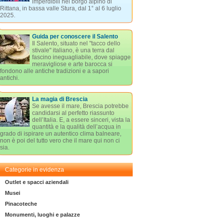
imperdibili nel borgo alpino di
Rittana, in bassa valle Stura, dal 1° al 6 luglio
2025.
Guida per conoscere il Salento
Il Salento, situato nel "tacco dello
stivale" italiano, è una terra dal
fascino ineguagliabile, dove spiagge
meravigliose e arte barocca si
fondono alle antiche tradizioni e a sapori
antichi.
La magia di Brescia
Se avesse il mare, Brescia potrebbe
candidarsi al perfetto riassunto
dell’Italia. E, a essere sinceri, vista la
quantità e la qualità dell’acqua in
grado di ispirare un autentico clima balneare,
non è poi del tutto vero che il mare qui non ci
sia.
Categorie in evidenza
Outlet e spacci aziendali
Musei
Pinacoteche
Monumenti, luoghi e palazze