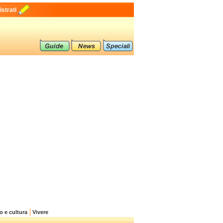
strati
o e cultura
Vivere