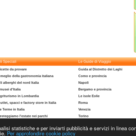
li Speciali
Le Guide di Viaggio
icette da provare
Guida al Distretto dei Laghi
l meglio della gastronomia italiana
Como e provincia
li alberghi del nord Italia
Napoli
 musei d'Italia
Bergamo e provincia
griturismo in Lombardia
Le isole Eolie
utlet, spacci e factory store in Italia
Roma
e Terme in Italia
Venezia
esteggiamo l'estate nei parchi
Torino
l dizionario del turista
La costa degli Etruschi
nalisi statistiche e per inviarti pubblicità e servizi in linea
Copyright © 2004-2026 Supero Ltd, Malta MT 2105-2906 Tutti i diritti riservati.
kie.
Per approfondire cookie policy