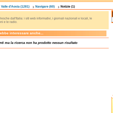
Valle d'Aosta (1281)
Navigare (60)
Notizie (1)
resche dall'Italia: i siti web informativi, i giornali nazionali e locali, le
oni e le radio.
rebbe interessare anche...
nti ma la ricerca non ha prodotto nessun risultato