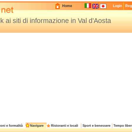
Home
Login
Regi
ink ai siti di informazione in Val d'Aosta
oni e formalità
Navigare
Ristoranti e locali
Sport e benessere
Tempo liber