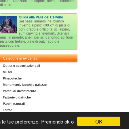
antiche tradizioni da scoprire, neve e chilometri
di piste.
Guida alla Valle del Cervino
Sei paesi immersi nel bianco
inverno alpino: 400 km di piste di
ogni grado e difficoltà: sci alpino,
surf, carving e telemark. Scenari
unici al mondo: anelli per sci da fondo, sci fuori
pista con heliski, piste di pattinaggio e
passeggiate.
Categorie in evidenza
Outlet e spacci aziendali
Musei
Pinacoteche
Monumenti, luoghi e palazze
Parchi di divertimento
Fattorie didattiche
Parchi naturali
Terme
OK
 con le tue preferenze. Premendo ok o