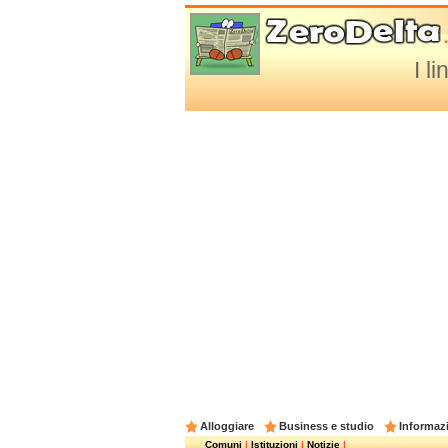
I l
Alloggiare
Business e studio
Informazi
Comuni
|
Istituzioni
|
Notizie
|