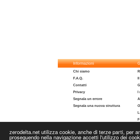
Informazioni
G
Chi siamo
R
F.A.Q.
I
Contatti
G
Privacy
I
Segnala un errore
A
Segnala una nuova struttura
O
L
F
I
zerodelta.net utilizza cookie, anche di terze parti, per a
proseguendo nella navigazione accetti l'utilizzo dei coo