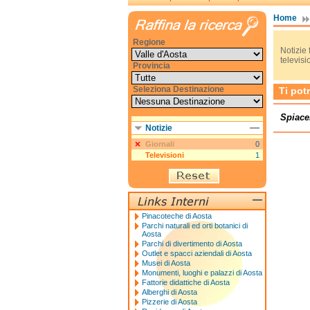
Home
Regione
Notizie f
televisi
Provincia
Seleziona Destinazione
Ti pot
Spiace
Notizie
Giornali
0
Televisioni
1
Pinacoteche di Aosta
Parchi naturali ed orti botanici di
Aosta
Parchi di divertimento di Aosta
Outlet e spacci aziendali di Aosta
Musei di Aosta
Monumenti, luoghi e palazzi di Aosta
Fattorie didattiche di Aosta
Alberghi di Aosta
Pizzerie di Aosta