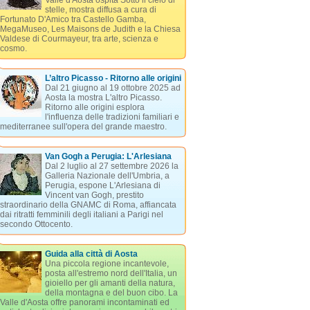
Valle d'Aosta ospita Sotto il cielo di
stelle, mostra diffusa a cura di
Fortunato D'Amico tra Castello Gamba,
MegaMuseo, Les Maisons de Judith e la Chiesa
Valdese di Courmayeur, tra arte, scienza e
cosmo.
L’altro Picasso - Ritorno alle origini
Dal 21 giugno al 19 ottobre 2025 ad
Aosta la mostra L'altro Picasso.
Ritorno alle origini esplora
l'influenza delle tradizioni familiari e
mediterranee sull'opera del grande maestro.
Van Gogh a Perugia: L'Arlesiana
Dal 2 luglio al 27 settembre 2026 la
Galleria Nazionale dell'Umbria, a
Perugia, espone L'Arlesiana di
Vincent van Gogh, prestito
straordinario della GNAMC di Roma, affiancata
dai ritratti femminili degli italiani a Parigi nel
secondo Ottocento.
Guida alla città di Aosta
Una piccola regione incantevole,
posta all'estremo nord dell'Italia, un
gioiello per gli amanti della natura,
della montagna e del buon cibo. La
Valle d'Aosta offre panorami incontaminati ed