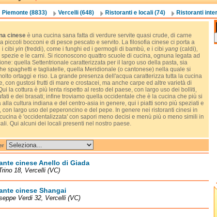
Piemonte (8833)
Vercelli (648)
Ristoranti e locali (74)
Ristoranti inter
na cinese
è una cucina sana fatta di verdure servite quasi crude, di carne
 a piccoli bocconi e di pesce pescato e servito. La filosofia cinese ci porta a
 i cibi
yin
(freddi), come i funghi ed i germogli di bambù, e i cibi
yang
(caldi),
spezie e le carni. Si riconoscono quattro scuole di cucina, ognuna legata ad
one: quella Settentrionale caratterizzata per il largo uso della pasta, sia
che spaghetti e tagliatelle, quella Meridionale (o cantonese) nella quale si
lto ortaggi e riso. La grande presenza dell'acqua caratterizza tutta la cucina
e, con gustosi frutti di mare e crostacei, ma anche carpe ed altre varietà di
ui la cottura è più lenta rispetto al resto del paese, con largo uso dei bolliti,
ufati e dei brasati; infine troviamo quella occidentale che è la cucina che più si
 alla cultura indiana e del centro-asia in genere, qui i piatti sono più speziati e
, con largo uso del peperoncino e del pepe. In genere nei ristoranti cinesi in
a cucina è 'occidentalizzata' con sapori meno decisi e menù più o meno simili in
locali. Qui alcuni dei locali presenti nel nostro paese.
er
ante cinese Anello di Giada
Trino 18, Vercelli (VC)
ante cinese Shangai
seppe Verdi 32, Vercelli (VC)