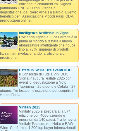
Mangialonga di La Morra per la 37ª
edizione: 5 chilometri tra i vigneti
patrimonio UNESCO con 6 tappe di
degustazione, da Roero Arneis a Barolo. Evento
benefico per l'Associazione Piccoli Passi ODV,
prenotazioni online.
Intelligenza Artificiale in Vigna
L'Azienda Agricola Luca Ferraris è la
prima al mondo a testare il nuovo
atomizzatore intelligente che riduce
fino al 73% l'impiego di prodotti
fitosanitari, rivoluzionando la viticoltura di
precisione.
Estate in Sicilia: Tre eventi DOC
Il Consorzio di Tutela Vini DOC
Sicilia inaugura l'estate 2025 con
eventi di degustazione a Noto,
Taormina il 25 giugno e Cefalù il 27
giugno. Tre location d'eccezione per scoprire i
vini dell'isola.
Vinitaly 2025
Vinitaly 2025 si prepara alla 57ª
edizione con 4000 aziende e
operatori da 140 paesi. Tra le novità:
Vinitaly Tourism, vini NoLo e RAW
Wine. Confermati 1.200 top buyer internazionali