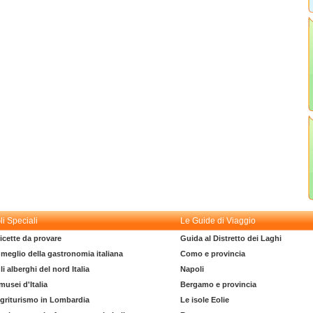
li Speciali
Le Guide di Viaggio
icette da provare
Guida al Distretto dei Laghi
l meglio della gastronomia italiana
Como e provincia
li alberghi del nord Italia
Napoli
 musei d'Italia
Bergamo e provincia
griturismo in Lombardia
Le isole Eolie