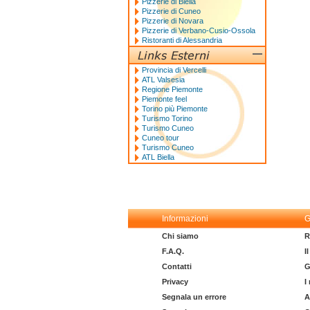
Pizzerie di Biella
Pizzerie di Cuneo
Pizzerie di Novara
Pizzerie di Verbano-Cusio-Ossola
Ristoranti di Alessandria
Provincia di Vercelli
ATL Valsesia
Regione Piemonte
Piemonte feel
Torino più Piemonte
Turismo Torino
Turismo Cuneo
Cuneo tour
Turismo Cuneo
ATL Biella
Informazioni
G
Chi siamo
R
F.A.Q.
I
Contatti
G
Privacy
I
Segnala un errore
A