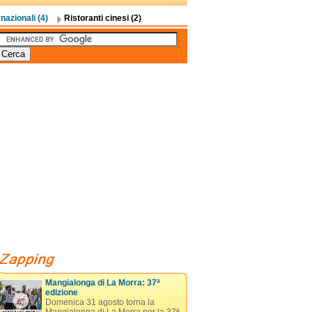
nazionali (4)
Ristoranti cinesi (2)
Mangialonga di La Morra: 37ª
edizione
Domenica 31 agosto torna la