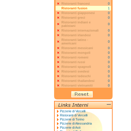
Ristoranti francesi
0
Ristoranti fusion
1
Ristoranti giapponesi
0
Ristoranti greci
0
Ristoranti indiani e
0
pakistani
Ristoranti internazionali
0
Ristoranti irlandesi
0
Ristoranti latino -
0
americani
Ristoranti messicani
0
Ristoranti mongoli
0
Ristoranti romeni
0
Ristoranti russi
0
Ristoranti spagnoli
0
Ristoranti svedesi
0
Ristoranti tedeschi
0
Ristoranti thailandesi
0
Ristoranti vietnamiti
0
Pizzerie di Vercelli
Ristoranti di Vercelli
Pizzerie di Torino
Pizzerie di Alessandria
Pizzerie di Asti