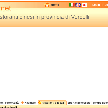
Home
Login
Regi
ristoranti cinesi in provincia di Vercelli
oni e formalità
Navigare
Ristoranti e locali
Sport e benessere
Tempo liber
ranti regionali
|