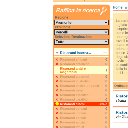
Home
Regione
La cuci
tagliata
Provincia
scoprire
come le 
Seleziona Destinazione
una regi
ravioli 
usano mo
oriental
Ristoranti interna...
pesce. Q
degli st
Ristoranti africani
0
avvicina
Ristoranti americani
0
piccanti
Ristoranti arabi e
Italia l
1
maghrebini
tutti i 
Ristoranti argentini
0
Ristoranti australiani
0
Ordina p
Ristoranti austro-ungarici
0
Ristoranti belgi
0
Ristoranti brasiliani
0
Ristor
Ristoranti caraibici
0
strada 
Ristoranti cinesi
Attivo
Ristoranti coreani
0
Ristor
Ristoranti cubani
0
via Giu
Ristoranti ebraici
0
Ristoranti egiziani
0
Ristoranti etnici
0