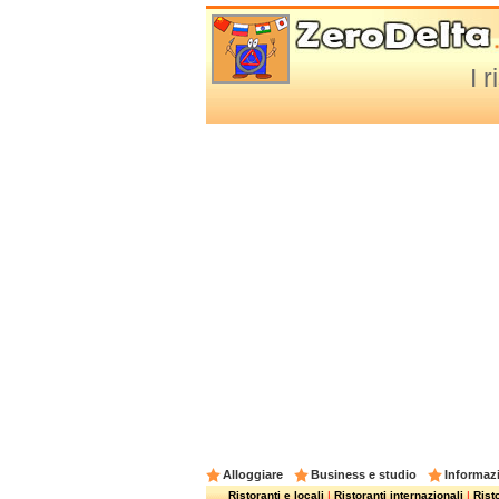
I 
Alloggiare
Business e studio
Informazi
Ristoranti e locali
|
Ristoranti internazionali
|
Risto