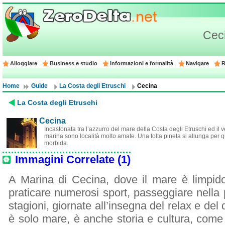
Cec
Alloggiare
Business e studio
Informazioni e formalità
Navigare
R
Home
Guide
La Costa degli Etruschi
Cecina
La Costa degli Etruschi
Cecina
Incastonata tra l’azzurro del mare della Costa degli Etruschi ed i
marina sono località molto amate. Una folta pineta si allunga per q
morbida.
Immagini Correlate (1)
A Marina di Cecina, dove il mare è limpido
praticare numerosi sport, passeggiare nella pi
stagioni, giornate all’insegna del relax e de
è solo mare, è anche storia e cultura, come