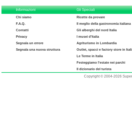
Informazioni
Gli Speciali
Chi siamo
Ricette da provare
F.A.Q.
Il meglio della gastronomia italiana
Contatti
Gli alberghi del nord Italia
Privacy
I musei d'Italia
Segnala un errore
Agriturismo in Lombardia
Segnala una nuova struttura
Outlet, spacci e factory store in Ital
Le Terme in Italia
Festeggiamo l'estate nei parchi
Il dizionario del turista
Copyright © 2004-2026 Supero L