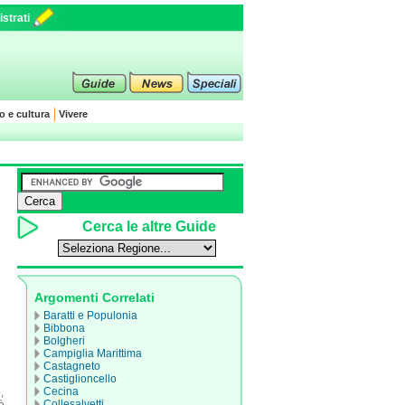
strati
o e cultura
Vivere
Cerca le altre Guide
Argomenti Correlati
Baratti e Populonia
Bibbona
n
Bolgheri
Campiglia Marittima
Castagneto
Castiglioncello
Cecina
,
Collesalvetti