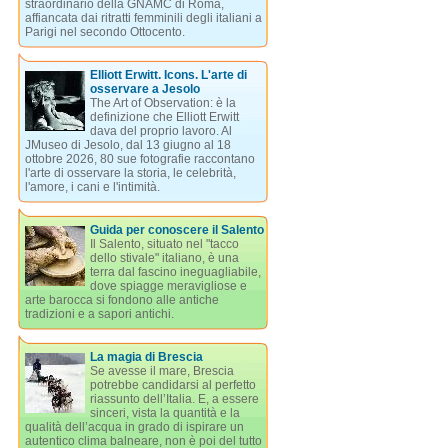
straordinario della GNAMC di Roma,
affiancata dai ritratti femminili degli italiani a
Parigi nel secondo Ottocento.
Elliott Erwitt. Icons. L'arte di
osservare a Jesolo
The Art of Observation: è la
definizione che Elliott Erwitt
dava del proprio lavoro. Al
JMuseo di Jesolo, dal 13 giugno al 18
ottobre 2026, 80 sue fotografie raccontano
l'arte di osservare la storia, le celebrità,
l'amore, i cani e l'intimità.
Guida per conoscere il Salento
Il Salento, situato nel "tacco
dello stivale" italiano, è una
terra dal fascino ineguagliabile,
dove spiagge meravigliose e
arte barocca si fondono alle antiche
tradizioni e a sapori antichi.
La magia di Brescia
Se avesse il mare, Brescia
potrebbe candidarsi al perfetto
riassunto dell’Italia. E, a essere
sinceri, vista la quantità e la
qualità dell’acqua in grado di ispirare un
autentico clima balneare, non è poi del tutto