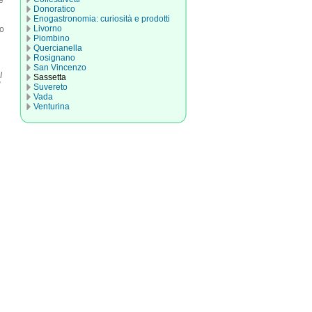
è
Donoratico
Enogastronomia: curiosità e prodotti
Livorno
no
Piombino
Quercianella
Rosignano
San Vincenzo
I
Sassetta
Suvereto
Vada
Venturina