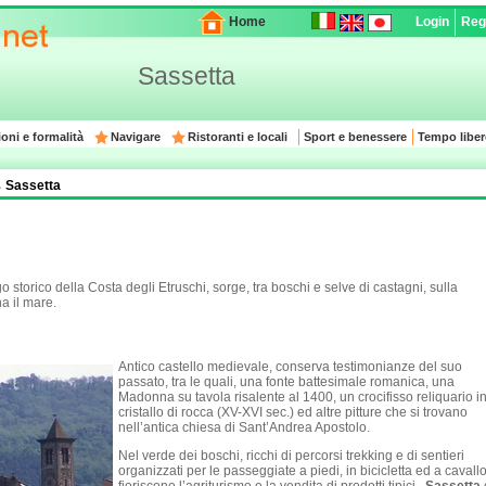
Home
Login
Regi
Sassetta
oni e formalità
Navigare
Ristoranti e locali
Sport e benessere
Tempo liber
Sassetta
o storico della Costa degli Etruschi, sorge, tra boschi e selve di castagni, sulla
a il mare.
Antico castello medievale, conserva testimonianze del suo
passato, tra le quali, una fonte battesimale romanica, una
Madonna su tavola risalente al 1400, un crocifisso reliquario i
cristallo di rocca (XV-XVI sec.) ed altre pitture che si trovano
nell’antica chiesa di Sant’Andrea Apostolo.
Nel verde dei boschi, ricchi di percorsi trekking e di sentieri
organizzati per le passeggiate a piedi, in bicicletta ed a cavallo