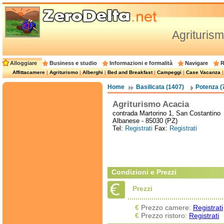
Agrituris
Alloggiare
Business e studio
Informazioni e formalità
Navigare
R
Affittacamere
|
Agriturismo
|
Alberghi
|
Bed and Breakfast
|
Campeggi
|
Case Vacanza
Home
Basilicata (1407)
Potenza (
Agriturismo Acacia
contrada Martorino 1, San Costantino
Albanese - 85030 (PZ)
Tel:
Registrati
Fax:
Registrati
Condizioni e Prezzi
Prezzi
€
Prezzo camere:
Registrati
€
Prezzo ristoro:
Registrati