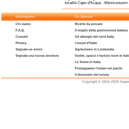
località Capo d'Acqua , Marsiconuovo 
Informazioni
Gli Speciali
Chi siamo
Ricette da provare
F.A.Q.
Il meglio della gastronomia italiana
Contatti
Gli alberghi del nord Italia
Privacy
I musei d'Italia
Segnala un errore
Agriturismo in Lombardia
Segnala una nuova struttura
Outlet, spacci e factory store in Ital
Le Terme in Italia
Festeggiamo l'estate nei parchi
Il dizionario del turista
Copyright © 2004-2026 Supero L