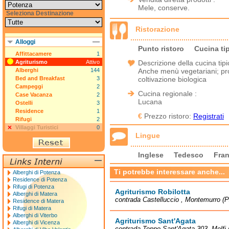
Mele, conserve.
Seleziona Destinazione
Ristorazione
Alloggi
Punto ristoro
Cucina ti
Affittacamere
1
Agriturismo
Attivo
Descrizione della cucina tipi
Alberghi
144
Anche menù vegetariani; pro
Bed and Breakfast
3
coltivazione biologica
Campeggi
2
Cucina regionale :
Case Vacanza
2
Lucana
Ostelli
3
Residence
1
€
Prezzo ristoro:
Registrati
Rifugi
2
Villaggi Turistici
0
Lingue
Inglese
Tedesco
Fra
Ti potrebbe interessare anche...
Alberghi di Potenza
Residence di Potenza
Rifugi di Potenza
Agriturismo Robilotta
Alberghi di Matera
contrada Castelluccio , Montemurro (P
Residence di Matera
Rifugi di Matera
Alberghi di Viterbo
Agriturismo Sant'Agata
Alberghi di Vicenza
contrada Toppo Sant'Agata 303, Melfi 