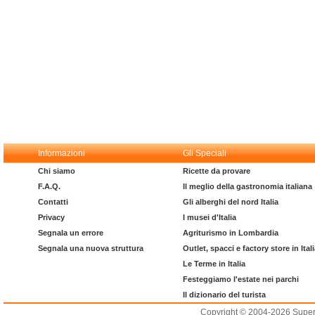
Informazioni
Gli Speciali
Chi siamo
Ricette da provare
F.A.Q.
Il meglio della gastronomia italiana
Contatti
Gli alberghi del nord Italia
Privacy
I musei d'Italia
Segnala un errore
Agriturismo in Lombardia
Segnala una nuova struttura
Outlet, spacci e factory store in Ital
Le Terme in Italia
Festeggiamo l'estate nei parchi
Il dizionario del turista
Copyright © 2004-2026 Supero L