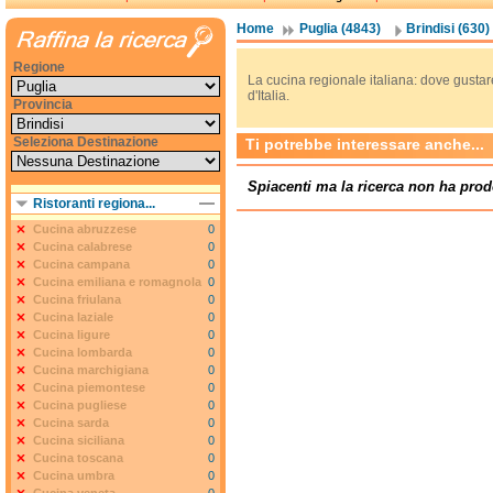
Home
Puglia (4843)
Brindisi (630)
Regione
La cucina regionale italiana: dove gustare
d'Italia.
Provincia
Seleziona Destinazione
Ti potrebbe interessare anche...
Spiacenti ma la ricerca non ha prod
Ristoranti regiona...
Cucina abruzzese
0
Cucina calabrese
0
Cucina campana
0
Cucina emiliana e romagnola
0
Cucina friulana
0
Cucina laziale
0
Cucina ligure
0
Cucina lombarda
0
Cucina marchigiana
0
Cucina piemontese
0
Cucina pugliese
0
Cucina sarda
0
Cucina siciliana
0
Cucina toscana
0
Cucina umbra
0