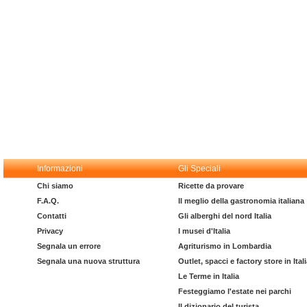
Informazioni
Gli Speciali
Chi siamo
Ricette da provare
F.A.Q.
Il meglio della gastronomia italiana
Contatti
Gli alberghi del nord Italia
Privacy
I musei d'Italia
Segnala un errore
Agriturismo in Lombardia
Segnala una nuova struttura
Outlet, spacci e factory store in Ital
Le Terme in Italia
Festeggiamo l'estate nei parchi
Il dizionario del turista