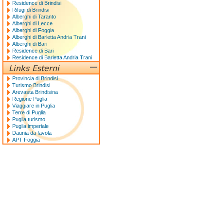
Residence di Brindisi
Rifugi di Brindisi
Alberghi di Taranto
Alberghi di Lecce
Alberghi di Foggia
Alberghi di Barletta Andria Trani
Alberghi di Bari
Residence di Bari
Residence di Barletta Andria Trani
Provincia di Brindisi
Turismo Brindisi
Arevasta Brindisina
Regione Puglia
Viaggiare in Puglia
Terre di Puglia
Puglia turismo
Puglia imperiale
Daunia da favola
APT Foggia