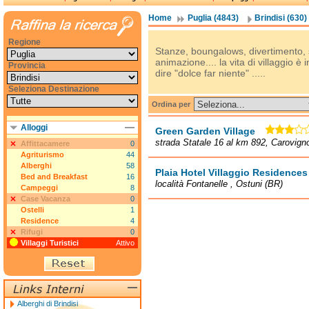
Home
Puglia (4843)
Brindisi (630)
Regione
Stanze, boungalows, divertimento, sp
animazione.... la vita di villaggio 
Provincia
dire "dolce far niente" .....
Seleziona Destinazione
Ordina per
Alloggi
Green Garden Village
strada Statale 16 al km 892, Carovign
Affittacamere
0
Agriturismo
44
Alberghi
58
Plaia Hotel Villaggio Residences
Bed and Breakfast
16
località Fontanelle , Ostuni (BR)
Campeggi
8
Case Vacanza
0
Ostelli
1
Residence
4
Rifugi
0
Villaggi Turistici
Attivo
Alberghi di Brindisi