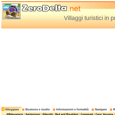
Villaggi turistici in 
Alloggiare
Business e studio
Informazioni e formalità
Navigare
R
Affittacamere
|
Agriturismo
|
Alberghi
|
Bed and Breakfast
|
Campeggi
|
Case Vacanza