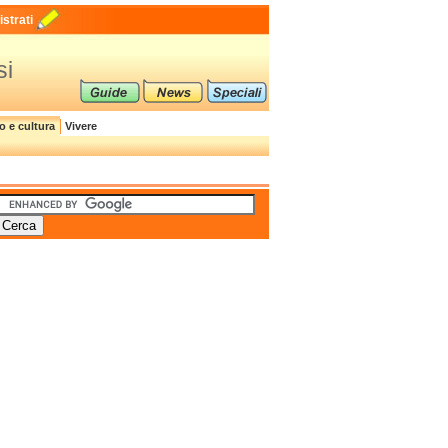
strati
si
o e cultura
Vivere