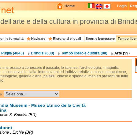
Home
Login
Regi
 dell'arte e della cultura in provincia di Brindi
oni e formalità
Navigare
Ristoranti e locali
Sport e benessere
Tempo liber
Puglia (4843)
Brindisi (630)
Tempo libero e cultura (88)
Arte (59)
è interessato a conoscere il passato, le scienze, l'archeologia, i magnifici
i conservati in Italia, informazioni ed indirizzi relativi a musei, pinacoteche,
helogiche, gallerie d'arte, palazzi, chiese e splendidi manieri presenti su tutto
rio.
er
ndia Museum - Museo Etnico della Civiltà
ina
riello 8, Brindisi (BR)
atonni
zione , Erchie (BR)