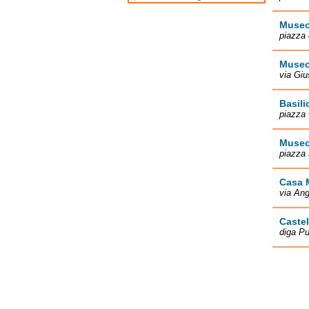
Museo
piazza
Museo 
via Giu
Basili
piazza 
Museo
piazza
Casa M
via Ang
Caste
diga Pu