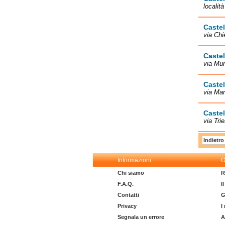
localit
Castel
via Chi
Castel
via Mun
Castel
via Mar
Caste
via Trie
Indietro
Informazioni
G
Chi siamo
R
F.A.Q.
I
Contatti
G
Privacy
I
Segnala un errore
A