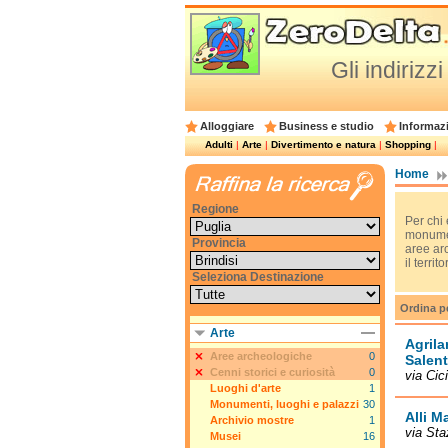
Gli indirizzi
Alloggiare
Business e studio
Informazi
Adulti
|
Arte
|
Divertimento e natura
|
Shopping
|
Home
Regione
Per chi 
monument
Provincia
aree arc
il territo
Seleziona Destinazione
Ordina p
Arte
Agrila
Aree archeologiche
0
Salent
Cenni storici e curiosità
0
via Cici
Luoghi d'arte
1
Monumenti, luoghi e palazzi
30
Alli M
Archivio mostre
1
via Sta
Musei
16