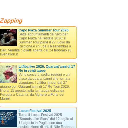
Capo Plaza Summer Tour 2026
Sette appuntamenti dal vivo per
Capo Plaza nell'estate 2026: il
Summer Tour parte il 27 luglio da
Riccione e chiude il 6 settembre a
Bari. Vendita biglietti aperta dal 24 febbraio su
livenation.it.
Litfiba live 2026. Quarant'anni di 17
Re in venti tappe
Venti concerti, sedici regioni e un
disco da quarant'anni che torna a
viaggiare. I Litfiba in tour dal 27
giugno con Quarant'anni di 17 Re Tour 2026,
fino al 15 agosto: tutta la mappa estiva da
Perugia a Catania, da Alghero a Forte dei
Marmi.
Locus Festival 2025
Torna il Locus Festival 2025
"Sounds Like Stars" dal 12 luglio al
14 agosto in Puglia con una
costellazione di artisti: Nile Rodgers