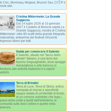
& Chic, Morrissey, Mogwai, Brunori Sas, CCCP e
molti altri.
Cristina Mittermeier. La Grande
Saggezza
Dal 14 luglio 2026 al 10 gennaio
2027 il Castello di Brescia ospita La
Grande Saggezza, mostra di Cristina
Mittermeier: oltre 80 scatti della grande fotografa
naturalista, anteprima del festival Orizzonti.
Ingresso libero per tutti.
Guida per conoscere il Salento
Il Salento, situato nel "tacco dello
stivale" italiano, è una terra dal
fascino ineguagliabile, dove spiagge
meravigliose e arte barocca si
fondono alle antiche tradizioni e a sapori
antichi.
Terra di Brindisi
Terra di Luce, Terra di Storia: antica
variegata di risorse e specificità
seppur dotata di un'identità di fondo,
di un comune substrato che lega i
paesi della costa a quelli dell'entroterra, le
comunità sulle dolci colline e quelle nella
pianura.