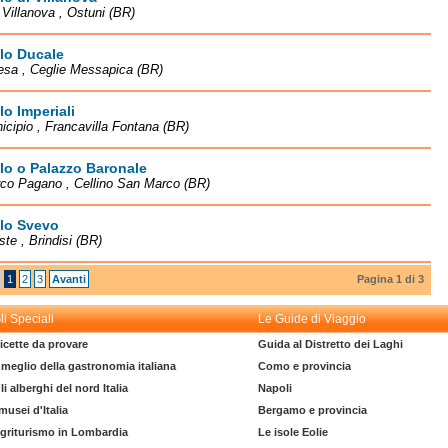
à Villanova , Ostuni (BR)
lo Ducale
esa , Ceglie Messapica (BR)
lo Imperiali
icipio , Francavilla Fontana (BR)
lo o Palazzo Baronale
co Pagano , Cellino San Marco (BR)
llo Svevo
ste , Brindisi (BR)
1
2
3
Avanti
Pagina 1 di 3
li Speciali
Le Guide di Viaggio
icette da provare
Guida al Distretto dei Laghi
l meglio della gastronomia italiana
Como e provincia
li alberghi del nord Italia
Napoli
 musei d'Italia
Bergamo e provincia
griturismo in Lombardia
Le isole Eolie