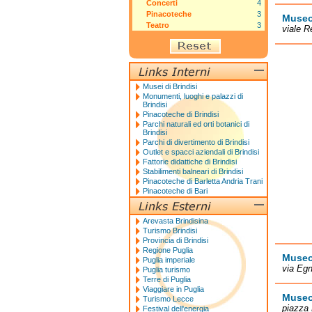
Concerti
4
Pinacoteche
3
Museo
Teatro
3
viale R
Musei di Brindisi
Monumenti, luoghi e palazzi di
Brindisi
Pinacoteche di Brindisi
Parchi naturali ed orti botanici di
Brindisi
Parchi di divertimento di Brindisi
Outlet e spacci aziendali di Brindisi
Fattorie didattiche di Brindisi
Stabilimenti balneari di Brindisi
Pinacoteche di Barletta Andria Trani
Pinacoteche di Bari
Arevasta Brindisina
Turismo Brindisi
Provincia di Brindisi
Regione Puglia
Museo
Puglia imperiale
via Egn
Puglia turismo
Terre di Puglia
Viaggiare in Puglia
Museo
Turismo Lecce
piazza 
Festival dell'energia