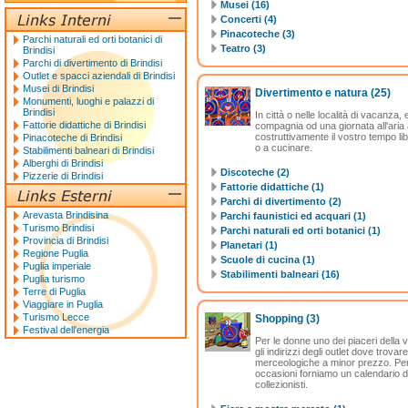
Musei (16)
Concerti (4)
Pinacoteche (3)
Parchi naturali ed orti botanici di
Teatro (3)
Brindisi
Parchi di divertimento di Brindisi
Outlet e spacci aziendali di Brindisi
Musei di Brindisi
Divertimento e natura
(25)
Monumenti, luoghi e palazzi di
Brindisi
In città o nelle località di vacanz
Fattorie didattiche di Brindisi
compagnia od una giornata all'aria a
costruttivamente il vostro tempo l
Pinacoteche di Brindisi
o a cucinare.
Stabilimenti balneari di Brindisi
Alberghi di Brindisi
Discoteche (2)
Pizzerie di Brindisi
Fattorie didattiche (1)
Parchi di divertimento (2)
Arevasta Brindisina
Parchi faunistici ed acquari (1)
Turismo Brindisi
Parchi naturali ed orti botanici (1)
Provincia di Brindisi
Planetari (1)
Regione Puglia
Scuole di cucina (1)
Puglia imperiale
Stabilimenti balneari (16)
Puglia turismo
Terre di Puglia
Viaggiare in Puglia
Turismo Lecce
Shopping
(3)
Festival dell'energia
Per le donne uno dei piaceri della vi
gli indirizzi degli outlet dove trova
merceologiche a minor prezzo. Per 
occasioni forniamo un calendario det
collezionisti.