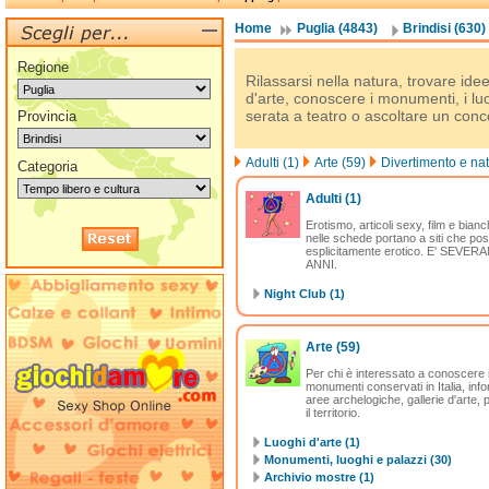
Home
Puglia (4843)
Brindisi (630)
Regione
Rilassarsi nella natura, trovare ide
d'arte, conoscere i monumenti, i luo
serata a teatro o ascoltare un conc
Provincia
Adulti (1)
Arte (59)
Divertimento e nat
Categoria
Adulti
(1)
Erotismo, articoli sexy, film e bianc
nelle schede portano a siti che po
esplicitamente erotico. E' SEV
ANNI.
Night Club (1)
Arte
(59)
Per chi è interessato a conoscere il
monumenti conservati in Italia, info
aree archelogiche, gallerie d'arte, 
il territorio.
Luoghi d'arte (1)
Monumenti, luoghi e palazzi (30)
Archivio mostre (1)