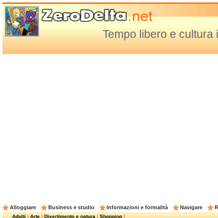
Tempo libero e cultura i
Alloggiare
Business e studio
Informazioni e formalità
Navigare
R
Adulti
|
Arte
|
Divertimento e natura
|
Shopping
|