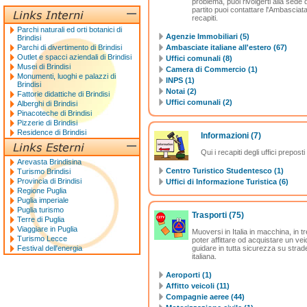
problema, puoi rivolgerti alla sede
partito puoi contattare l'Ambasciata 
recapiti.
Parchi naturali ed orti botanici di
Agenzie Immobiliari (5)
Brindisi
Parchi di divertimento di Brindisi
Ambasciate italiane all'estero (67)
Outlet e spacci aziendali di Brindisi
Uffici comunali (8)
Musei di Brindisi
Camera di Commercio (1)
Monumenti, luoghi e palazzi di
INPS (1)
Brindisi
Notai (2)
Fattorie didattiche di Brindisi
Uffici comunali (2)
Alberghi di Brindisi
Pinacoteche di Brindisi
Pizzerie di Brindisi
Residence di Brindisi
Informazioni
(7)
Qui i recapiti degli uffici prepost
Arevasta Brindisina
Centro Turistico Studentesco (1)
Turismo Brindisi
Provincia di Brindisi
Uffici di Informazione Turistica (6)
Regione Puglia
Puglia imperiale
Puglia turismo
Trasporti
(75)
Terre di Puglia
Viaggiare in Puglia
Muoversi in Italia in macchina, in tr
Turismo Lecce
poter affittare od acquistare un veic
Festival dell'energia
guidare in tutta sicurezza su strade
italiana.
Aeroporti (1)
Affitto veicoli (11)
Compagnie aeree (44)