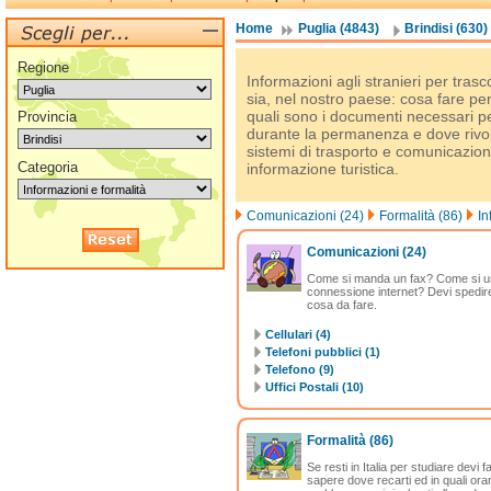
Home
Puglia (4843)
Brindisi (630)
Regione
Informazioni agli stranieri per tras
sia, nel nostro paese: cosa fare pe
quali sono i documenti necessari p
Provincia
durante la permanenza e dove rivol
sistemi di trasporto e comunicazione i
Categoria
informazione turistica.
Comunicazioni (24)
Formalità (86)
In
Comunicazioni
(24)
Come si manda un fax? Come si usa
connessione internet? Devi spedire
cosa da fare.
Cellulari (4)
Telefoni pubblici (1)
Telefono (9)
Uffici Postali (10)
Formalità
(86)
Se resti in Italia per studiare devi 
sapere dove recarti ed in quali orar