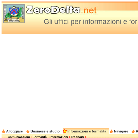
Gli uffici per informazioni e fo
Alloggiare
Business e studio
Informazioni e formalità
Navigare
R
Comunicazioni
|
Formalità
|
Informazioni
|
Trasporti
|