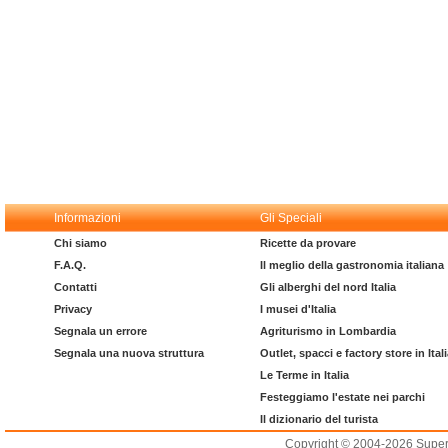
Informazioni
Gli Speciali
Chi siamo
Ricette da provare
F.A.Q.
Il meglio della gastronomia italiana
Contatti
Gli alberghi del nord Italia
Privacy
I musei d'Italia
Segnala un errore
Agriturismo in Lombardia
Segnala una nuova struttura
Outlet, spacci e factory store in Ital
Le Terme in Italia
Festeggiamo l'estate nei parchi
Il dizionario del turista
Copyright © 2004-2026 Supero L