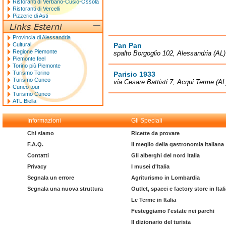
Ristoranti di Verbano-Cusio-Ossola
Ristoranti di Vercelli
Pizzerie di Asti
Provincia di Alessandria
Cultural
Pan Pan
Regione Piemonte
spalto Borgoglio 102, Alessandria (AL)
Piemonte feel
Torino più Piemonte
Turismo Torino
Parisio 1933
Turismo Cuneo
via Cesare Battisti 7, Acqui Terme (AL
Cuneo tour
Turismo Cuneo
ATL Biella
Informazioni
Gli Speciali
Chi siamo
Ricette da provare
F.A.Q.
Il meglio della gastronomia italiana
Contatti
Gli alberghi del nord Italia
Privacy
I musei d'Italia
Segnala un errore
Agriturismo in Lombardia
Segnala una nuova struttura
Outlet, spacci e factory store in Ital
Le Terme in Italia
Festeggiamo l'estate nei parchi
Il dizionario del turista