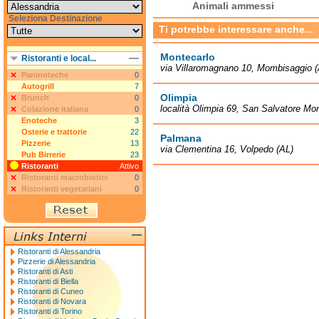
Animali ammessi
Seleziona Destinazione
Ti potrebbe interessare anche...
Montecarlo
Ristoranti e local...
via Villaromagnano 10, Mombisaggio (
Paninoteche
0
Autogrill
7
Olimpia
Brunch
0
località Olimpia 69, San Salvatore Mon
Colazione italiana
0
Enoteche
3
Osterie e trattorie
22
Palmana
Pizzerie
13
via Clementina 16, Volpedo (AL)
Pub Birrerie
23
Ristoranti
Attivo
Ristoranti macrobiotici
0
Ristoranti vegetariani
0
Ristoranti di Alessandria
Pizzerie di Alessandria
Ristoranti di Asti
Ristoranti di Biella
Ristoranti di Cuneo
Ristoranti di Novara
Ristoranti di Torino