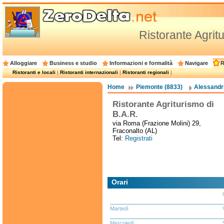
Ristorante Agrit
Alloggiare
Business e studio
Informazioni e formalità
Navigare
R
Ristoranti e locali
|
Ristoranti internazionali
|
Ristoranti regionali
|
Home
Piemonte (8833)
Alessandri
Ristorante Agriturismo di
B.A.R.
via Roma (Frazione Molini) 29,
Fraconalto (AL)
Tel:
Registrati
Orari
Martedì
Mercoledì