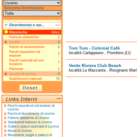
Seleziona Destinazione
Divertimento e nat...
Discoteche
Attivo
Fattorie didattiche
2
Grotte
0
Parchi di divertimento
6
Tom Tom - Colonial Cafè
Parchi faunistici ed
località Carlappiano , Piombino (LI)
2
acquari
Parchi naturali ed orti
7
botanici
Verde Riviera Club Beach
Planetari
1
località La Mazzanta , Rosignano Marit
Scuole di cucina
0
Stabilimenti balneari
75
Parchi naturali ed orti botanici di
Livorno
Parchi di divertimento di Livorno
Fattorie didattiche di Livorno
Stabilimenti balneari di Livorno
Outlet e spacci aziendali di Livorno
Musei di Livorno
Monumenti, luoghi e palazzi di