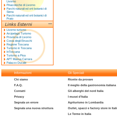
Livorno
Pinacoteche di Livorno
Parchi naturali ed orti botanici di
Siena
Parchi naturali ed orti botanici di
Prato
Livorno turismo
Arcipelago Turismo
Provincia di Livorno
Costa degli Etruschi
Regione Toscana
Turismo in Toscana
InToscana
Turismo a Pisa
APT Massa Carrara
Palazzo Ducale
Informazioni
Gli Speciali
Chi siamo
Ricette da provare
F.A.Q.
Il meglio della gastronomia italiana
Contatti
Gli alberghi del nord Italia
Privacy
I musei d'Italia
Segnala un errore
Agriturismo in Lombardia
Segnala una nuova struttura
Outlet, spacci e factory store in Ital
Le Terme in Italia