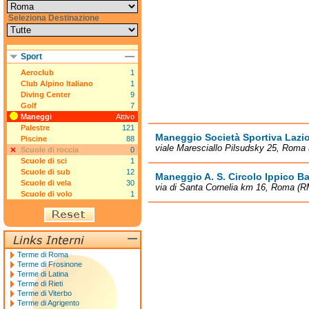
Seleziona Destinazione
Sport
Aeroclub
1
Club Alpino Italiano
1
Diving Center
9
Golf
7
Maneggi
Attivo
Palestre
121
Maneggio Società Sportiva Lazi
Piscine
88
viale Maresciallo Pilsudsky 25, Roma
Scuole di roccia
0
Scuole di sci
1
Scuole di sub
12
Maneggio A. S. Circolo Ippico B
Scuole di vela
30
via di Santa Cornelia km 16, Roma (R
Scuole di volo
1
Terme di Roma
Terme di Frosinone
Terme di Latina
Terme di Rieti
Terme di Viterbo
Terme di Agrigento