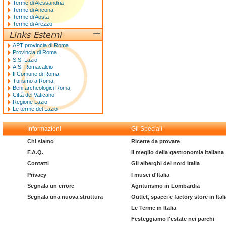
Terme di Alessandria
Terme di Ancona
Terme di Aosta
Terme di Arezzo
APT provincia di Roma
Provincia di Roma
S.S. Lazio
A.S. Romacalcio
Il Comune di Roma
Turismo a Roma
Beni archeologici Roma
Città del Vaticano
Regione Lazio
Le terme del Lazio
Informazioni
Gli Speciali
Chi siamo
Ricette da provare
F.A.Q.
Il meglio della gastronomia italiana
Contatti
Gli alberghi del nord Italia
Privacy
I musei d'Italia
Segnala un errore
Agriturismo in Lombardia
Segnala una nuova struttura
Outlet, spacci e factory store in Ital
Le Terme in Italia
Festeggiamo l'estate nei parchi