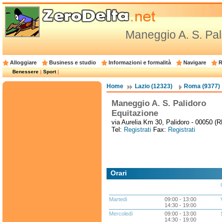
Maneggio A. S. Pal
Alloggiare
Business e studio
Informazioni e formalità
Navigare
R
Benessere
|
Sport
|
Home
Lazio (12323)
Roma (9377)
Maneggio A. S. Palidoro
Equitazione
via Aurelia Km 30, Palidoro - 00050 (
Tel:
Registrati
Fax:
Registrati
Orari
Martedì
09:00 - 13:00
14:30 - 19:00
Mercoledì
09:00 - 13:00
14:30 - 19:00