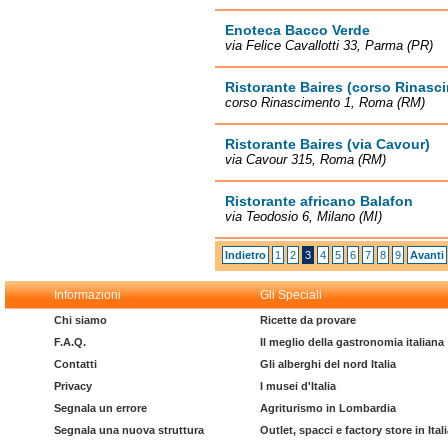
Enoteca Bacco Verde
via Felice Cavallotti 33, Parma (PR)
Ristorante Baires (corso Rinasc
corso Rinascimento 1, Roma (RM)
Ristorante Baires (via Cavour)
via Cavour 315, Roma (RM)
Ristorante africano Balafon
via Teodosio 6, Milano (MI)
Indietro
1
2
3
4
5
6
7
8
9
Avanti
Informazioni
Gli Speciali
Chi siamo
Ricette da provare
F.A.Q.
Il meglio della gastronomia italiana
Contatti
Gli alberghi del nord Italia
Privacy
I musei d'Italia
Segnala un errore
Agriturismo in Lombardia
Segnala una nuova struttura
Outlet, spacci e factory store in Ital