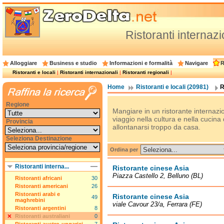
Ristoranti internazio
Alloggiare
Business e studio
Informazioni e formalità
Navigare
R
Ristoranti e locali
|
Ristoranti internazionali
|
Ristoranti regionali
|
Home
Ristoranti e locali (20981)
R
Regione
Mangiare in un ristorante internazion
viaggio nella cultura e nella cucina
Provincia
allontanarsi troppo da casa.
Seleziona Destinazione
Ordina per
Ristoranti interna...
Ristorante cinese Asia
Piazza Castello 2, Belluno (BL)
Ristoranti africani
30
Ristoranti americani
26
Ristoranti arabi e
Ristorante cinese Asia
49
maghrebini
viale Cavour 23/a, Ferrara (FE)
Ristoranti argentini
8
Ristoranti australiani
0