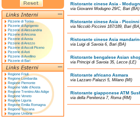
Ristorante cinese Asia - Modug
via Giovanni Modugno 29/C, Bari (BA)
Ristorante cinese Asia - Piccinni
Pizzerie di Torino
Pizzerie di Agrigento
via Niccolò Piccinni 187/189, Bari (BA
Pizzerie di Alessandria
Pizzerie di Ancona
Pizzerie di Aosta
Ristorante cinese Asia mandarin
Pizzerie di Arezzo
via Luigi di Savoia 6, Bari (BA)
Pizzerie di Ascoli Piceno
Pizzerie di Asti
Pizzerie di Avellino
Ristorante bengalese Asian sho
Pizzerie di Bari
via Principi di Savoia 35, Lecce (LE)
Regione Friuli
Ristorante africano Asmara
Regione Lombardia
via Lazzaro Palazzi 5, Milano (MI)
Regione Piemonte
Regione Valle d'Aosta
Regione Trentino Alto Adige
Ristorante giapponese ATM Sush
Regione Veneto
via della Penitenza 7, Roma (RM)
Regione Liguria
Regione Emilia Romagna
Regione Toscana
Regione Umbria