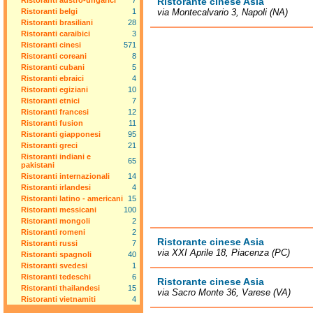
Ristoranti austro-ungarici
7
Ristorante cinese Asia
Ristoranti belgi
1
via Montecalvario 3, Napoli (NA)
Ristoranti brasiliani
28
Ristoranti caraibici
3
Ristoranti cinesi
571
Ristoranti coreani
8
Ristoranti cubani
5
Ristoranti ebraici
4
Ristoranti egiziani
10
Ristoranti etnici
7
Ristoranti francesi
12
Ristoranti fusion
11
Ristoranti giapponesi
95
Ristoranti greci
21
Ristoranti indiani e
65
pakistani
Ristoranti internazionali
14
Ristoranti irlandesi
4
Ristoranti latino - americani
15
Ristoranti messicani
100
Ristoranti mongoli
2
Ristoranti romeni
2
Ristorante cinese Asia
Ristoranti russi
7
via XXI Aprile 18, Piacenza (PC)
Ristoranti spagnoli
40
Ristoranti svedesi
1
Ristoranti tedeschi
6
Ristorante cinese Asia
Ristoranti thailandesi
15
via Sacro Monte 36, Varese (VA)
Ristoranti vietnamiti
4