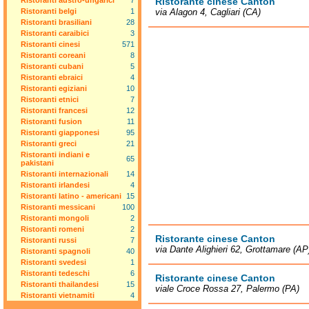
Ristoranti austro-ungarici
7
Ristorante cinese Canton
Ristoranti belgi
1
via Alagon 4, Cagliari (CA)
Ristoranti brasiliani
28
Ristoranti caraibici
3
Ristoranti cinesi
571
Ristoranti coreani
8
Ristoranti cubani
5
Ristoranti ebraici
4
Ristoranti egiziani
10
Ristoranti etnici
7
Ristoranti francesi
12
Ristoranti fusion
11
Ristoranti giapponesi
95
Ristoranti greci
21
Ristoranti indiani e
65
pakistani
Ristoranti internazionali
14
Ristoranti irlandesi
4
Ristoranti latino - americani
15
Ristoranti messicani
100
Ristoranti mongoli
2
Ristoranti romeni
2
Ristorante cinese Canton
Ristoranti russi
7
via Dante Alighieri 62, Grottamare (AP
Ristoranti spagnoli
40
Ristoranti svedesi
1
Ristoranti tedeschi
6
Ristorante cinese Canton
Ristoranti thailandesi
15
viale Croce Rossa 27, Palermo (PA)
Ristoranti vietnamiti
4