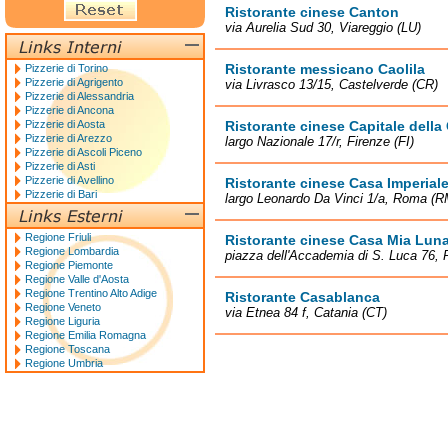
Ristorante cinese Canton
via Aurelia Sud 30, Viareggio (LU)
Ristorante messicano Caolila
Pizzerie di Torino
Pizzerie di Agrigento
via Livrasco 13/15, Castelverde (CR)
Pizzerie di Alessandria
Pizzerie di Ancona
Pizzerie di Aosta
Ristorante cinese Capitale della
Pizzerie di Arezzo
largo Nazionale 17/r, Firenze (FI)
Pizzerie di Ascoli Piceno
Pizzerie di Asti
Pizzerie di Avellino
Ristorante cinese Casa Imperial
Pizzerie di Bari
largo Leonardo Da Vinci 1/a, Roma (R
Regione Friuli
Ristorante cinese Casa Mia Lun
Regione Lombardia
piazza dell'Accademia di S. Luca 76,
Regione Piemonte
Regione Valle d'Aosta
Regione Trentino Alto Adige
Ristorante Casablanca
Regione Veneto
via Etnea 84 f, Catania (CT)
Regione Liguria
Regione Emilia Romagna
Regione Toscana
Regione Umbria