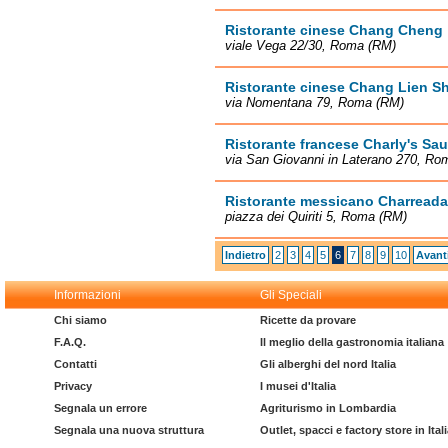
Ristorante cinese Chang Cheng
viale Vega 22/30, Roma (RM)
Ristorante cinese Chang Lien S
via Nomentana 79, Roma (RM)
Ristorante francese Charly's Sau
via San Giovanni in Laterano 270, Ro
Ristorante messicano Charreada 
piazza dei Quiriti 5, Roma (RM)
Indietro
2
3
4
5
6
7
8
9
10
Avant
Informazioni
Gli Speciali
Chi siamo
Ricette da provare
F.A.Q.
Il meglio della gastronomia italiana
Contatti
Gli alberghi del nord Italia
Privacy
I musei d'Italia
Segnala un errore
Agriturismo in Lombardia
Segnala una nuova struttura
Outlet, spacci e factory store in Ital