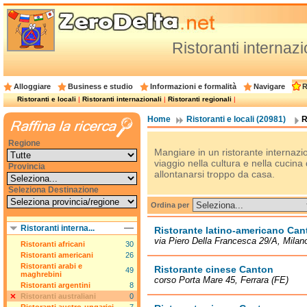
Ristoranti internazio
Alloggiare
Business e studio
Informazioni e formalità
Navigare
R
Ristoranti e locali
|
Ristoranti internazionali
|
Ristoranti regionali
|
Home
Ristoranti e locali (20981)
R
Regione
Mangiare in un ristorante internazion
viaggio nella cultura e nella cucina
Provincia
allontanarsi troppo da casa.
Seleziona Destinazione
Ordina per
Ristoranti interna...
Ristorante latino-americano Can
via Piero Della Francesca 29/A, Milan
Ristoranti africani
30
Ristoranti americani
26
Ristoranti arabi e
Ristorante cinese Canton
49
maghrebini
corso Porta Mare 45, Ferrara (FE)
Ristoranti argentini
8
Ristoranti australiani
0