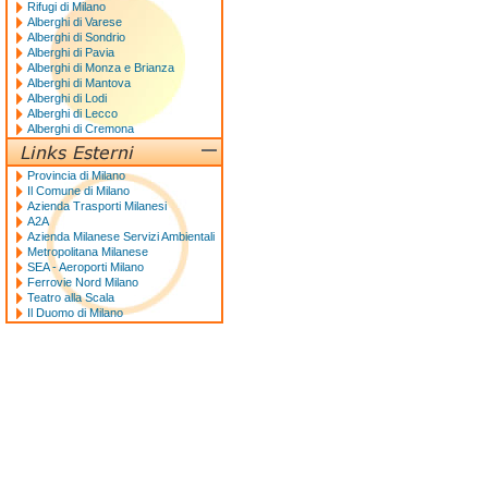
Rifugi di Milano
Alberghi di Varese
Alberghi di Sondrio
Alberghi di Pavia
Alberghi di Monza e Brianza
Alberghi di Mantova
Alberghi di Lodi
Alberghi di Lecco
Alberghi di Cremona
Provincia di Milano
Il Comune di Milano
Azienda Trasporti Milanesi
A2A
Azienda Milanese Servizi Ambientali
Metropolitana Milanese
SEA - Aeroporti Milano
Ferrovie Nord Milano
Teatro alla Scala
Il Duomo di Milano