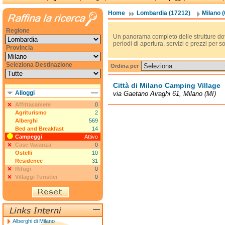
Home
Lombardia (17212)
Milano 
Regione
Un panorama completo delle strutture do
periodi di apertura, servizi e prezzi per 
Provincia
Seleziona Destinazione
Ordina per
Città di Milano Camping Village
Alloggi
via Gaetano Airaghi 61, Milano (MI)
Affittacamere
0
Agriturismo
2
Alberghi
569
Bed and Breakfast
14
Campeggi
Attivo
Case Vacanza
0
Ostelli
10
Residence
31
Rifugi
0
Villaggi Turistici
0
Alberghi di Milano