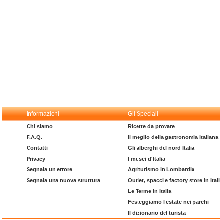
Informazioni
Gli Speciali
Chi siamo
Ricette da provare
F.A.Q.
Il meglio della gastronomia italiana
Contatti
Gli alberghi del nord Italia
Privacy
I musei d'Italia
Segnala un errore
Agriturismo in Lombardia
Segnala una nuova struttura
Outlet, spacci e factory store in Ital
Le Terme in Italia
Festeggiamo l'estate nei parchi
Il dizionario del turista