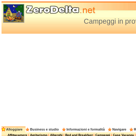
Campeggi in prov
Alloggiare
Business e studio
Informazioni e formalità
Navigare
R
Affittacamere
|
Agriturismo
|
Alberghi
|
Bed and Breakfast
|
Campeggi
|
Case Vacanza