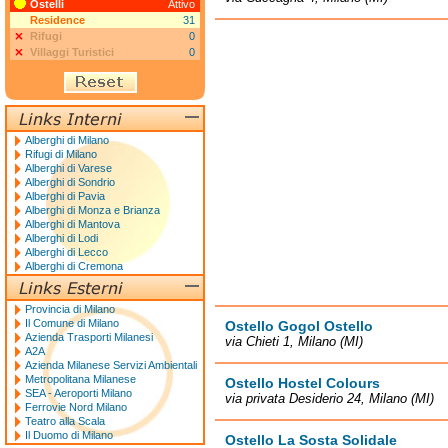
Ostelli
Attivo
Residence
31
Rifugi
0
Villaggi Turistici
0
Alberghi di Milano
Rifugi di Milano
Alberghi di Varese
Alberghi di Sondrio
Alberghi di Pavia
Alberghi di Monza e Brianza
Alberghi di Mantova
Alberghi di Lodi
Alberghi di Lecco
Alberghi di Cremona
Provincia di Milano
Il Comune di Milano
Ostello Gogol Ostello
Azienda Trasporti Milanesi
via Chieti 1, Milano (MI)
A2A
Azienda Milanese Servizi Ambientali
Metropolitana Milanese
Ostello Hostel Colours
SEA - Aeroporti Milano
via privata Desiderio 24, Milano (MI)
Ferrovie Nord Milano
Teatro alla Scala
Il Duomo di Milano
Ostello La Sosta Solidale