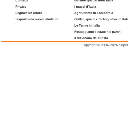
Contatti
Gli alberghi del nord Italia
Privacy
I musei d'Italia
Segnala un errore
Agriturismo in Lombardia
Segnala una nuova struttura
Outlet, spacci e factory store in Ital
Le Terme in Italia
Festeggiamo l'estate nei parchi
Il dizionario del turista
Copyright © 2004-2026 Supero L