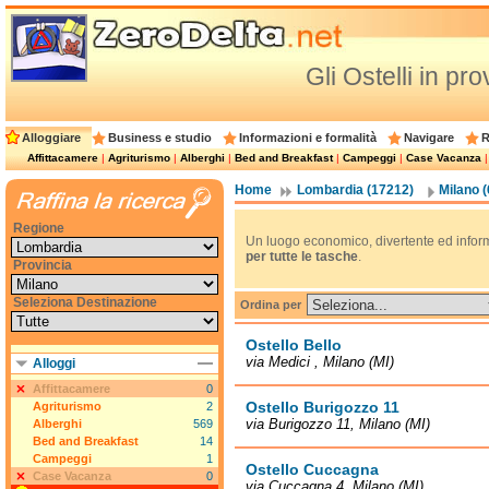
Gli Ostelli in pr
Alloggiare
Business e studio
Informazioni e formalità
Navigare
R
Affittacamere
|
Agriturismo
|
Alberghi
|
Bed and Breakfast
|
Campeggi
|
Case Vacanza
Home
Lombardia (17212)
Milano 
Regione
Un luogo economico, divertente ed informa
per tutte le tasche
.
Provincia
Seleziona Destinazione
Ordina per
Ostello Bello
via Medici , Milano (MI)
Alloggi
Affittacamere
0
Ostello Burigozzo 11
Agriturismo
2
via Burigozzo 11, Milano (MI)
Alberghi
569
Bed and Breakfast
14
Campeggi
1
Ostello Cuccagna
Case Vacanza
0
via Cuccagna 4, Milano (MI)