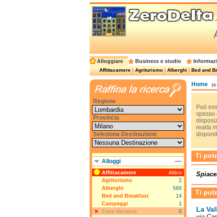
Alloggiare
Business e studio
Informazi
Affittacamere
|
Agriturismo
|
Alberghi
|
Bed and Br
Home
Regione
Può esse
spesso d
Provincia
disposiz
realtà 
Seleziona Destinazione
disponib
Ti pot
Alloggi
Affittacamere
Attivo
Spiace
Agriturismo
2
Alberghi
569
Ti pot
Bed and Breakfast
14
Campeggi
1
La Val
Case Vacanza
0
via Ca