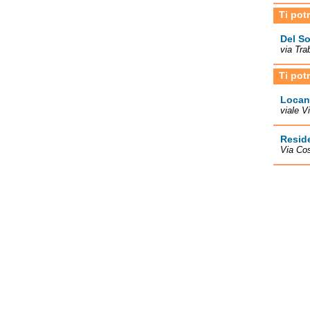
Ti pot
Del So
via Tra
Ti pot
Locand
viale V
Resid
Via Cos