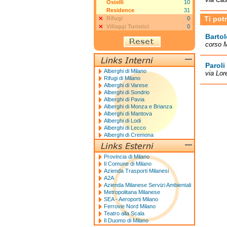
Ostelli
10
Residence
31
Ti pot
Rifugi
0
Villaggi Turistici
0
Barto
corso M
Paroli
Alberghi di Milano
via Lor
Rifugi di Milano
Alberghi di Varese
Alberghi di Sondrio
Alberghi di Pavia
Alberghi di Monza e Brianza
Alberghi di Mantova
Alberghi di Lodi
Alberghi di Lecco
Alberghi di Cremona
Provincia di Milano
Il Comune di Milano
Azienda Trasporti Milanesi
A2A
Azienda Milanese Servizi Ambientali
Metropolitana Milanese
SEA - Aeroporti Milano
Ferrovie Nord Milano
Teatro alla Scala
Il Duomo di Milano