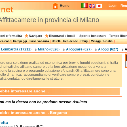
Home
Login
Regi
Affittacamere in provincia di Milano
oni e formalità
Navigare
Ristoranti e locali
Sport e benessere
Tempo liber
eakfast
|
Campeggi
|
Case Vacanza
|
Ostelli
|
Residence
|
Rifugi
|
Villaggi Turistici
|
Lombardia (17212)
Milano (6526)
Alloggiare (627)
Alloggi (627)
A
re una soluzione pratica ed economica per brevi o lunghi soggiorni; si tratta
i privati che affittano camere della loro abitazione mettendo a volte a
ione la cucina o preparando colazione e/o pasti. Gli affittacamere sono una
molto dinamica, raccomandiamo di verificare sempre prezzi, condizioni e
ilità contattando direttamente le strutture.
rebbe interessare anche...
nti ma la ricerca non ha prodotto nessun risultato
rebbe interessare anche... Bergamo
letta
stagneta 19, Bergamo (BG)