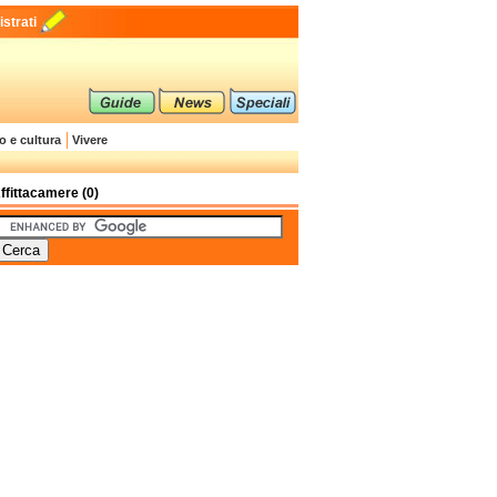
strati
o e cultura
Vivere
ffittacamere (0)