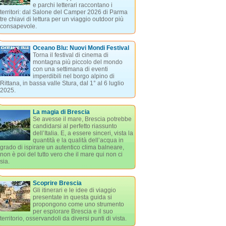
e parchi letterari raccontano i
territori: dal Salone del Camper 2026 di Parma
tre chiavi di lettura per un viaggio outdoor più
consapevole.
Oceano Blu: Nuovi Mondi Festival
Torna il festival di cinema di
montagna più piccolo del mondo
con una settimana di eventi
imperdibili nel borgo alpino di
Rittana, in bassa valle Stura, dal 1° al 6 luglio
2025.
La magia di Brescia
Se avesse il mare, Brescia potrebbe
candidarsi al perfetto riassunto
dell’Italia. E, a essere sinceri, vista la
quantità e la qualità dell’acqua in
grado di ispirare un autentico clima balneare,
non è poi del tutto vero che il mare qui non ci
sia.
Scoprire Brescia
Gli itinerari e le idee di viaggio
presentate in questa guida si
propongono come uno strumento
per esplorare Brescia e il suo
territorio, osservandoli da diversi punti di vista.