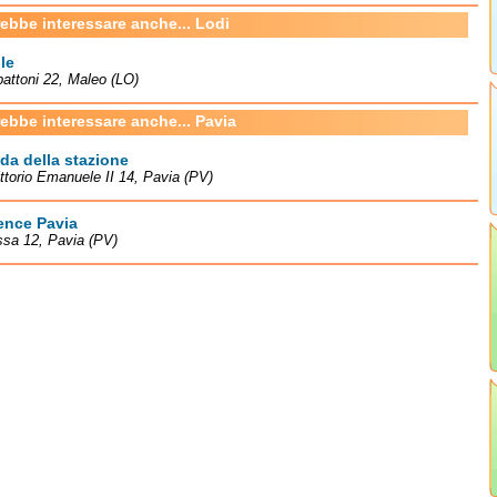
rebbe interessare anche... Lodi
le
battoni 22, Maleo (LO)
rebbe interessare anche... Pavia
a della stazione
ittorio Emanuele II 14, Pavia (PV)
ence Pavia
sa 12, Pavia (PV)