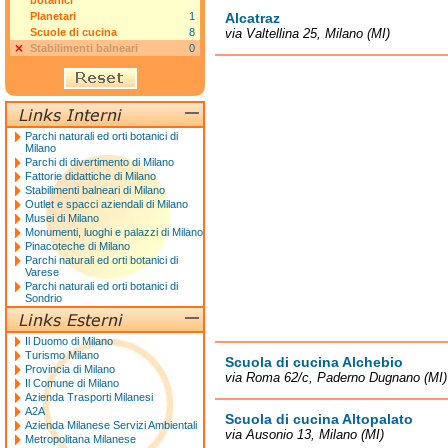
botanici
Planetari
1
Alcatraz
Scuole di cucina
8
via Valtellina 25, Milano (MI)
Stabilimenti balneari
0
Parchi naturali ed orti botanici di
Milano
Parchi di divertimento di Milano
Fattorie didattiche di Milano
Stabilimenti balneari di Milano
Outlet e spacci aziendali di Milano
Musei di Milano
Monumenti, luoghi e palazzi di Milano
Pinacoteche di Milano
Parchi naturali ed orti botanici di
Varese
Parchi naturali ed orti botanici di
Sondrio
Il Duomo di Milano
Turismo Milano
Scuola di cucina Alchebio
Provincia di Milano
via Roma 62/c, Paderno Dugnano (MI)
Il Comune di Milano
Azienda Trasporti Milanesi
A2A
Scuola di cucina Altopalato
Azienda Milanese Servizi Ambientali
via Ausonio 13, Milano (MI)
Metropolitana Milanese