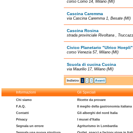
corso Como 14, Milano (MI)
Cascina Caremma
via Cascina Caremma 1, Besate (MI)
Cascina Rosina
strada provinciale Rivoltana , Truccaz
Civico Planetario "Ulrico Hoepli"
corso Venezia 57, Milano (MI)
Scuola di cucina Cucina
via Maurilio 17, Milano (MI)
Indietro
1
2
3
Avanti
Informazioni
Gli Speciali
Chi siamo
Ricette da provare
F.A.Q.
Il meglio della gastronomia italiana
Contatti
Gli alberghi del nord Italia
Privacy
I musei d'Italia
Segnala un errore
Agriturismo in Lombardia
Segnala una nuova struttura
Outlet, spacci e factory store in Ital