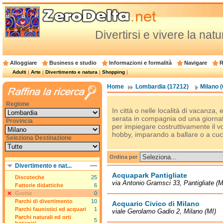
Divertirsi e vivere la nat
Alloggiare
Business e studio
Informazioni e formalità
Navigare
R
Adulti
|
Arte
|
Divertimento e natura
|
Shopping
|
Home
Lombardia (17212)
Milano 
Regione
In città o nelle località di vacanz
serata in compagnia od una giornata a
Provincia
per impiegare costruttivamente il 
hobby, imparando a ballare o a cuc
Seleziona Destinazione
Ordina per
Divertimento e nat...
Acquapark Pantigliate
Discoteche
25
via Antonio Gramsci 33, Pantigliate (M
Fattorie didattiche
6
Grotte
0
Parchi di divertimento
10
Acquario Civico di Milano
Parchi faunistici ed acquari
1
viale Gerolamo Gadio 2, Milano (MI)
Parchi naturali ed orti
5