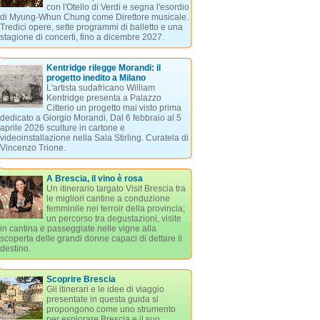
con l'Otello di Verdi e segna l'esordio
di Myung-Whun Chung come Direttore musicale.
Tredici opere, sette programmi di balletto e una
stagione di concerti, fino a dicembre 2027.
Kentridge rilegge Morandi: il
progetto inedito a Milano
L'artista sudafricano William
Kentridge presenta a Palazzo
Citterio un progetto mai visto prima
dedicato a Giorgio Morandi. Dal 6 febbraio al 5
aprile 2026 sculture in cartone e
videoinstallazione nella Sala Stirling. Curatela di
Vincenzo Trione.
A Brescia, il vino è rosa
Un itinerario targato Visit Brescia tra
le migliori cantine a conduzione
femminile nei terroir della provincia;
un percorso tra degustazioni, visite
in cantina e passeggiate nelle vigne alla
scoperta delle grandi donne capaci di dettare il
destino.
Scoprire Brescia
Gli itinerari e le idee di viaggio
presentate in questa guida si
propongono come uno strumento
per esplorare Brescia e il suo