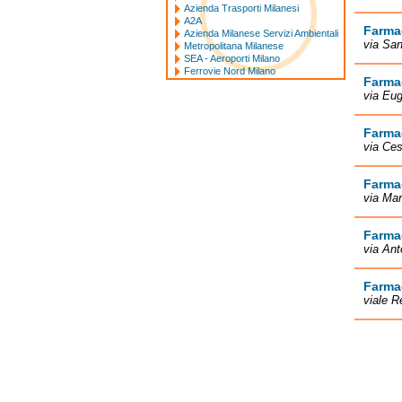
Azienda Trasporti Milanesi
A2A
Farmac
Azienda Milanese Servizi Ambientali
via San
Metropolitana Milanese
SEA - Aeroporti Milano
Ferrovie Nord Milano
Farmac
via Eug
Farma
via Ces
Farmac
via Mar
Farma
via Ant
Farma
viale R