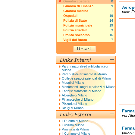
Guardia costiera
0
Guardia di Finanza
9
Aeropo
Guardia medica
1
viale Fo
Ospedali
19
Polizia di Stato
14
Polizia municipale
19
Polizia stradale
3
Pronto soccorso
16
Vigili del fuoco
7
Parchi naturali ed orti botanici di
Milano
Parchi di divertimento di Milano
Outlet e spacci aziendali di Milano
Musei di Milano
Monumenti, luoghi e palazzi di Milano
Fattorie didattiche di Milano
Alberghi di Milano
Pinacoteche di Milano
Pizzerie di Milano
Rifugi di Milano
Farmac
via Ale
Il Duomo di Milano
Turismo Milano
Farmac
Provincia di Milano
piazza 
Il Comune di Milano