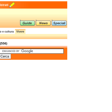
strati
o e cultura
Vivere
(556)