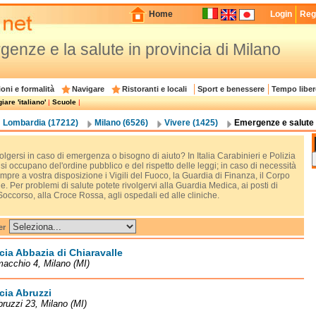
Home
Login
Regi
enze e la salute in provincia di Milano
oni e formalità
Navigare
Ristoranti e locali
Sport e benessere
Tempo liber
are 'italiano'
|
Scuole
|
Lombardia (17212)
Milano (6526)
Vivere (1425)
Emergenze e salute 
volgersi in caso di emergenza o bisogno di aiuto? In Italia Carabinieri e Polizia
 si occupano del'ordine pubblico e del rispetto delle leggi; in caso di necessità
pre a vostra disposizione i Vigili del Fuoco, la Guardia di Finanza, il Corpo
e. Per problemi di salute potete rivolgervi alla Guardia Medica, ai posti di
occorso, alla Croce Rossa, agli ospedali ed alle cliniche.
er
ia Abbazia di Chiaravalle
acchio 4, Milano (MI)
ia Abruzzi
bruzzi 23, Milano (MI)