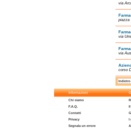
via Arc
Farma
piazza 
Farma
via Umb
Farmac
via Aus
Aziend
corso D
Indietro
Informazioni
G
Chi siamo
R
F.A.Q.
I
Contatti
G
Privacy
I
Segnala un errore
A