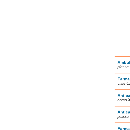
Ambula
piazza 
Farmac
viale C
Antica
corso X
Antic
piazza 
Farma