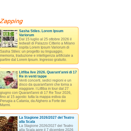
Sasha Stiles. Lorem Ipsum
Variorum
Dal 15 luglio al 25 ottobre 2026 il
ledwall di Palazzo Citterio a Milano
ospita Lorem Ipsum Variorum di
Sasha Stiles: un progetto su linguaggio,
memoria, traduzione e intelligenza artificiale a
partire dal Lorem Ipsum. Ingresso gratuito.
Litfiba live 2026. Quarant'anni di 17
Re in venti tappe
Venti concerti, sedici regioni e un
disco da quarant'anni che torna a
viaggiare. I Litfiba in tour dal 27
giugno con Quarant'anni di 17 Re Tour 2026,
fino al 15 agosto: tutta la mappa estiva da
Perugia a Catania, da Alghero a Forte dei
Marmi.
La Stagione 2026/2027 del Teatro
alla Scala
La Stagione 2026/2027 del Teatro
alla Scala apre il 7 dicembre 2026