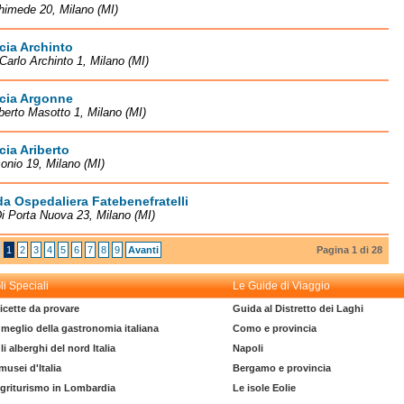
himede 20, Milano (MI)
cia Archinto
Carlo Archinto 1, Milano (MI)
cia Argonne
erto Masotto 1, Milano (MI)
ia Ariberto
onio 19, Milano (MI)
a Ospedaliera Fatebenefratelli
i Porta Nuova 23, Milano (MI)
1
2
3
4
5
6
7
8
9
Avanti
Pagina 1 di 28
li Speciali
Le Guide di Viaggio
icette da provare
Guida al Distretto dei Laghi
l meglio della gastronomia italiana
Como e provincia
li alberghi del nord Italia
Napoli
 musei d'Italia
Bergamo e provincia
griturismo in Lombardia
Le isole Eolie