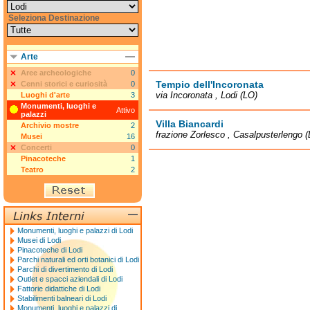
Seleziona Destinazione
Arte
Aree archeologiche
0
Tempio dell'Incoronata
Cenni storici e curiosità
0
via Incoronata , Lodi (LO)
Luoghi d'arte
3
Monumenti, luoghi e
Attivo
palazzi
Villa Biancardi
Archivio mostre
2
frazione Zorlesco , Casalpusterlengo 
Musei
16
Concerti
0
Pinacoteche
1
Teatro
2
Monumenti, luoghi e palazzi di Lodi
Musei di Lodi
Pinacoteche di Lodi
Parchi naturali ed orti botanici di Lodi
Parchi di divertimento di Lodi
Outlet e spacci aziendali di Lodi
Fattorie didattiche di Lodi
Stabilimenti balneari di Lodi
Monumenti, luoghi e palazzi di