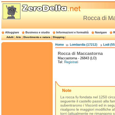
Rocca di M
Alloggiare
Business e studio
Informazioni e formalità
Navigare
R
Adulti
|
Arte
|
Divertimento e natura
|
Shopping
|
Home
Lombardia (17212)
Lodi (55
Rocca di Maccastorna
Maccastorna - 26843 (LO)
Tel:
Registrati
Note
La rocca fu fondata nel 1250 circa
seguente il castello passò alla fam
subentrarono i Visconti ed in segu
risalgono le maggiori modifiche all
torri (attualmente ne rimangono so