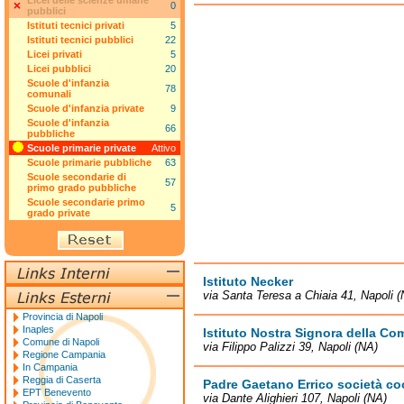
Licei delle scienze umane
0
pubblici
Istituti tecnici privati
5
Istituti tecnici pubblici
22
Licei privati
5
Licei pubblici
20
Scuole d'infanzia
78
comunali
Scuole d'infanzia private
9
Scuole d'infanzia
66
pubbliche
Scuole primarie private
Attivo
Scuole primarie pubbliche
63
Scuole secondarie di
57
primo grado pubbliche
Scuole secondarie primo
5
grado private
Istituto Necker
via Santa Teresa a Chiaia 41, Napoli 
Provincia di Napoli
Inaples
Istituto Nostra Signora della C
Comune di Napoli
via Filippo Palizzi 39, Napoli (NA)
Regione Campania
In Campania
Reggia di Caserta
Padre Gaetano Errico società coop
EPT Benevento
via Dante Alighieri 107, Napoli (NA)