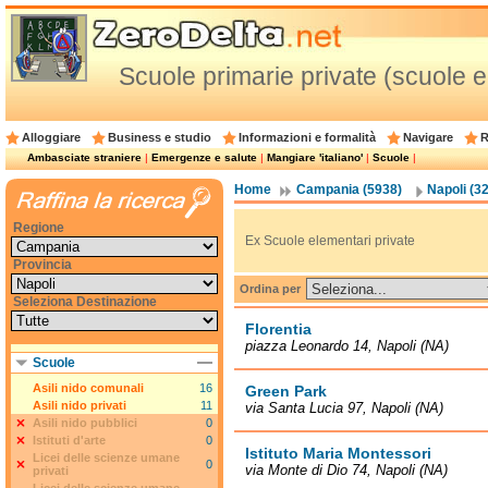
Scuole primarie private (scuole e
Alloggiare
Business e studio
Informazioni e formalità
Navigare
R
Ambasciate straniere
|
Emergenze e salute
|
Mangiare 'italiano'
|
Scuole
|
Home
Campania (5938)
Napoli (3
Regione
Ex Scuole elementari private
Provincia
Ordina per
Seleziona Destinazione
Florentia
piazza Leonardo 14, Napoli (NA)
Scuole
Asili nido comunali
16
Green Park
Asili nido privati
11
via Santa Lucia 97, Napoli (NA)
Asili nido pubblici
0
Istituti d'arte
0
Istituto Maria Montessori
Licei delle scienze umane
0
via Monte di Dio 74, Napoli (NA)
privati