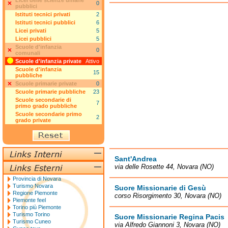
Licei delle scienze umane
0
pubblici
Istituti tecnici privati
2
Istituti tecnici pubblici
6
Licei privati
5
Licei pubblici
5
Scuole d'infanzia
0
comunali
Scuole d'infanzia private
Attivo
Scuole d'infanzia
15
pubbliche
Scuole primarie private
0
Scuole primarie pubbliche
23
Scuole secondarie di
7
primo grado pubbliche
Scuole secondarie primo
2
grado private
Sant'Andrea
via delle Rosette 44, Novara (NO)
Provincia di Novara
Turismo Novara
Suore Missionarie di Gesù
Regione Piemonte
corso Risorgimento 30, Novara (NO)
Piemonte feel
Torino più Piemonte
Turismo Torino
Suore Missionarie Regina Pacis
Turismo Cuneo
via Alfredo Giannoni 3, Novara (NO)