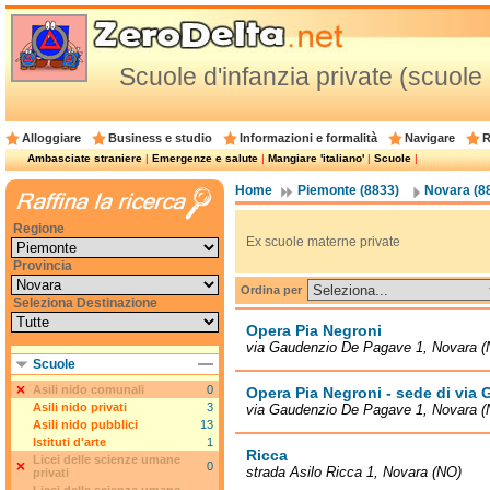
Scuole d'infanzia private (scuole
Alloggiare
Business e studio
Informazioni e formalità
Navigare
R
Ambasciate straniere
|
Emergenze e salute
|
Mangiare 'italiano'
|
Scuole
|
Home
Piemonte (8833)
Novara (8
Regione
Ex scuole materne private
Provincia
Ordina per
Seleziona Destinazione
Opera Pia Negroni
via Gaudenzio De Pagave 1, Novara (
Scuole
Asili nido comunali
0
Opera Pia Negroni - sede di via G
Asili nido privati
3
via Gaudenzio De Pagave 1, Novara (
Asili nido pubblici
13
Istituti d'arte
1
Ricca
Licei delle scienze umane
0
strada Asilo Ricca 1, Novara (NO)
privati