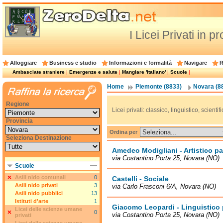
I Licei Privati in 
Alloggiare
Business e studio
Informazioni e formalità
Navigare
R
Ambasciate straniere
|
Emergenze e salute
|
Mangiare 'italiano'
|
Scuole
|
Home
Piemonte (8833)
Novara (8
Regione
Licei privati: classico, linguistico, scientifi
Provincia
Ordina per
Seleziona Destinazione
Amedeo Modigliani - Artistico par
via Costantino Porta 25, Novara (NO)
Scuole
Asili nido comunali
0
Castelli - Sociale
Asili nido privati
3
via Carlo Frasconi 6/A, Novara (NO)
Asili nido pubblici
13
Istituti d'arte
1
Giacomo Leopardi - Linguistico p
Licei delle scienze umane
0
via Costantino Porta 25, Novara (NO)
privati