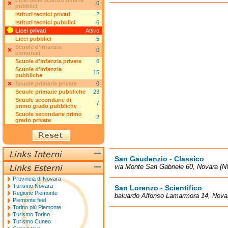
Licei delle scienze umane
0
pubblici
Istituti tecnici privati
2
Istituti tecnici pubblici
6
Licei privati
Attivo
Licei pubblici
5
Scuole d'infanzia
0
comunali
Scuole d'infanzia private
6
Scuole d'infanzia
15
pubbliche
Scuole primarie private
0
Scuole primarie pubbliche
23
Scuole secondarie di
7
primo grado pubbliche
Scuole secondarie primo
2
grado private
San Gaudenzio - Classico
via Monte San Gabriele 60, Novara (N
Provincia di Novara
Turismo Novara
San Lorenzo - Scientifico
Regione Piemonte
baluardo Alfonso Lamarmora 14, Nova
Piemonte feel
Torino più Piemonte
Turismo Torino
Turismo Cuneo