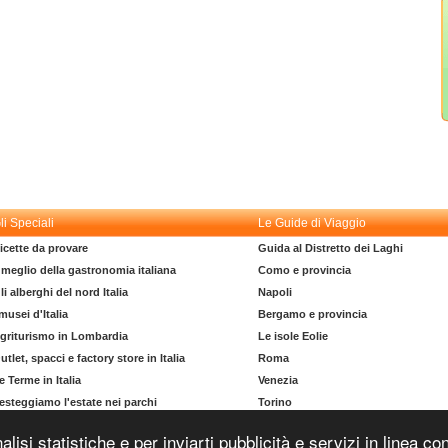
li Speciali
Le Guide di Viaggio
icette da provare
Guida al Distretto dei Laghi
l meglio della gastronomia italiana
Como e provincia
li alberghi del nord Italia
Napoli
 musei d'Italia
Bergamo e provincia
griturismo in Lombardia
Le isole Eolie
utlet, spacci e factory store in Italia
Roma
e Terme in Italia
Venezia
esteggiamo l'estate nei parchi
Torino
l dizionario del turista
La costa degli Etruschi
nalisi statistiche e per inviarti pubblicità e servizi in linea