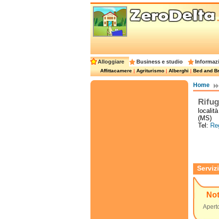
Alloggiare
Business e studio
Informazi
Affittacamere
|
Agriturismo
|
Alberghi
|
Bed and Br
Home
Rifug
localit
(MS)
Tel:
Reg
Servizi
No
Aperto