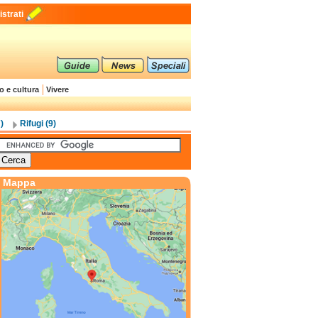
strati
o e cultura
Vivere
)
Rifugi (9)
Mappa