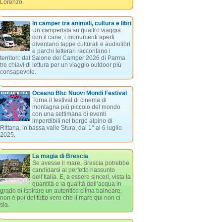
Lorenzo.
In camper tra animali, cultura e libri
Un camperista su quattro viaggia
con il cane, i monumenti aperti
diventano tappe culturali e audiolibri
e parchi letterari raccontano i
territori: dal Salone del Camper 2026 di Parma
tre chiavi di lettura per un viaggio outdoor più
consapevole.
Oceano Blu: Nuovi Mondi Festival
Torna il festival di cinema di
montagna più piccolo del mondo
con una settimana di eventi
imperdibili nel borgo alpino di
Rittana, in bassa valle Stura, dal 1° al 6 luglio
2025.
La magia di Brescia
Se avesse il mare, Brescia potrebbe
candidarsi al perfetto riassunto
dell’Italia. E, a essere sinceri, vista la
quantità e la qualità dell’acqua in
grado di ispirare un autentico clima balneare,
non è poi del tutto vero che il mare qui non ci
sia.