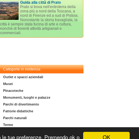
Guida alla città di Prato
Prato si trova nell'entroterra della
zona più a nord della Toscana, a
nord di Firenze ed a sud di Pistoia.
Nonostante la storia travagliata, la
città è sempre stata fucina di arte e cultura,
nonchè di fiorenti attività artigianali e
commerciali.
Categorie in evidenza
Outlet e spacci aziendali
Musei
Pinacoteche
Monumenti, luoghi e palazze
Parchi di divertimento
Fattorie didattiche
Parchi naturali
Terme
OK
 con le tue preferenze. Premendo ok o