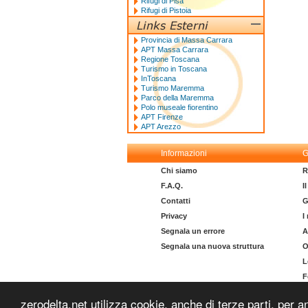
Rifugi di Pisa
Rifugi di Pistoia
Provincia di Massa Carrara
APT Massa Carrara
Regione Toscana
Turismo in Toscana
InToscana
Turismo Maremma
Parco della Maremma
Polo museale fiorentino
APT Firenze
APT Arezzo
Informazioni
G
Chi siamo
R
F.A.Q.
I
Contatti
G
Privacy
I
Segnala un errore
A
Segnala una nuova struttura
O
L
F
I
zerodelta.net utilizza cookie, anche di terze parti, per a