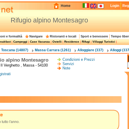
Home
Login
Regi
Rifugio alpino Montesagro
oni e formalità
Navigare
Ristoranti e locali
Sport e benessere
Tempo liber
eakfast
|
Campeggi
|
Case Vacanza
|
Ostelli
|
Residence
|
Rifugi
|
Villaggi Turistici
|
Toscana (14807)
Massa Carrara (1261)
Alloggiare (337)
Alloggi (337
io alpino Montesagro
Condizioni e Prezzi
Servizi
à Il Verghetto , Massa - 54100
Note
istrati
te
 tutto l'anno.