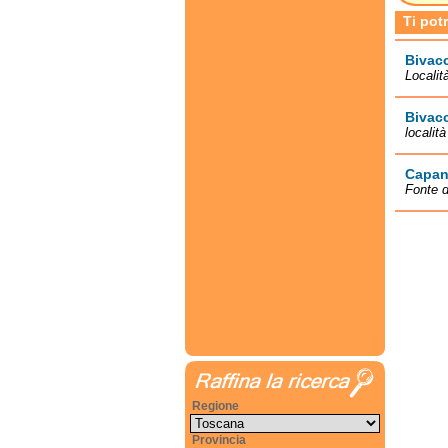
Ti pot
Bivac
Localit
Bivac
localit
Capan
Fonte d
Regione
Provincia