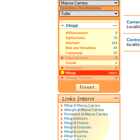
Seleziona Destinazione
Carrar
Alloggi
Localit
Affittacamere
9
Agriturismo
78
Centro
Alberghi
164
localit
Bed and Breakfast
44
Campeggi
29
Case Vacanza
0
Ostelli
4
Residence
0
Rifugi
Attivo
Villaggi Turistici
0
Rifugi di Massa Carrara
Alberghi di Massa Carrara
Residence di Massa Carrara
Rifugi di Arezzo
Rifugi di Firenze
Rifugi di Grosseto
Rifugi di Livorno
Rifugi di Lucca