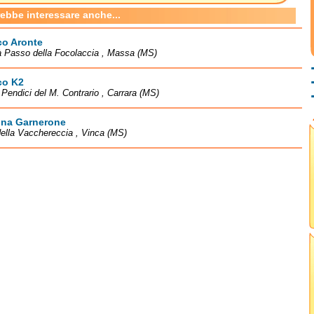
rebbe interessare anche...
co Aronte
à Passo della Focolaccia , Massa (MS)
co K2
à Pendici del M. Contrario , Carrara (MS)
na Garnerone
ella Vacchereccia , Vinca (MS)