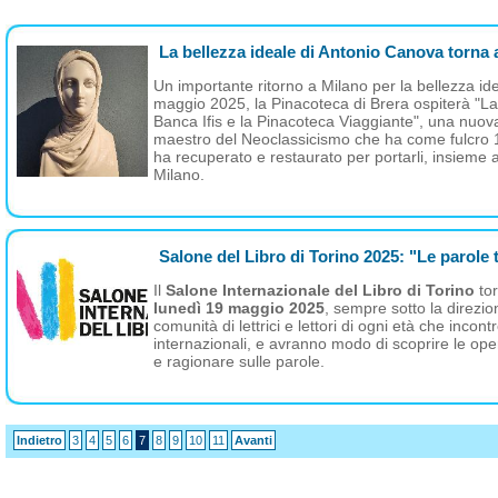
La bellezza ideale di Antonio Canova torna 
Un importante ritorno a Milano per la bellezza id
maggio 2025, la Pinacoteca di Brera ospiterà "La 
Banca Ifis e la Pinacoteca Viaggiante", una nuo
maestro del Neoclassicismo che ha come fulcro 12
ha recuperato e restaurato per portarli, insieme a
Milano.
Salone del Libro di Torino 2025: "Le parole 
Il
Salone Internazionale del Libro di Torino
tor
lunedì 19 maggio 2025
, sempre sotto la direzio
comunità di lettrici e lettori di ogni età che incontr
internazionali, e avranno modo di scoprire le oper
e ragionare sulle parole.
Indietro
3
4
5
6
7
8
9
10
11
Avanti