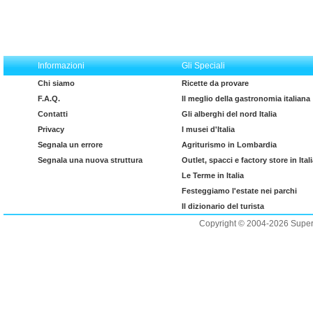
Informazioni
Gli Speciali
Chi siamo
Ricette da provare
F.A.Q.
Il meglio della gastronomia italiana
Contatti
Gli alberghi del nord Italia
Privacy
I musei d'Italia
Segnala un errore
Agriturismo in Lombardia
Segnala una nuova struttura
Outlet, spacci e factory store in Ital
Le Terme in Italia
Festeggiamo l'estate nei parchi
Il dizionario del turista
Copyright © 2004-2026 Supero L