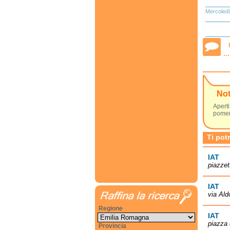
Mercoledì
No
Aperti
pomeri
Ti pot
IAT
piazzet
IAT
via Ald
Regione
IAT
piazza 
Provincia