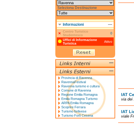
Seleziona Destinazione
Informazioni
Centro Turistico
0
Studentesco
Uffici di Informazione
Attivo
Turistica
Provincia di Ravenna
RavennaFestival
Ravenna turismo e cultura
Comune di Ravenna
IAT Ce
Regione Emilia Romagna
Emilia Romagna Turismo
via dei
ARPA Emilia Romagna
Scoprire Ferrara
IAT Li
Turismo forlivese
Turismo Forlì Cesena
viale F