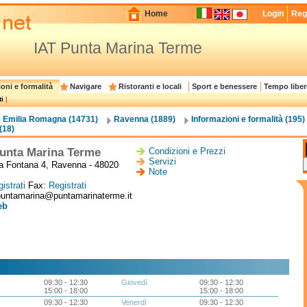
Home
Login
Regi
IAT Punta Marina Terme
oni e formalità
Navigare
Ristoranti e locali
Sport e benessere
Tempo liber
i
|
Emilia Romagna (14731)
Ravenna (1889)
Informazioni e formalità (195)
(18)
unta Marina Terme
Condizioni e Prezzi
Servizi
la Fontana 4, Ravenna - 48020
Note
istrati
Fax:
Registrati
puntamarina@puntamarinaterme.it
eb
09:30 - 12:30
Giovedì
09:30 - 12:30
15:00 - 18:00
15:00 - 18:00
09:30 - 12:30
Venerdì
09:30 - 12:30