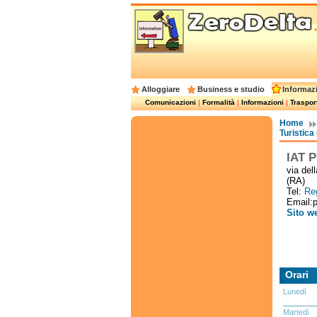
Alloggiare
Business e studio
Informazi
Comunicazioni
|
Formalità
|
Informazioni
|
Trasport
Home
Turistica 
IAT P
via del
(RA)
Tel:
Reg
Email:
Sito w
Orari
Lunedì
Martedì