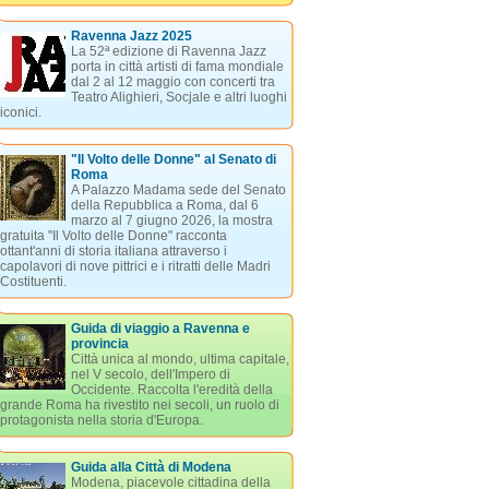
Ravenna Jazz 2025
La 52ª edizione di Ravenna Jazz
porta in città artisti di fama mondiale
dal 2 al 12 maggio con concerti tra
Teatro Alighieri, Socjale e altri luoghi
iconici.
"Il Volto delle Donne" al Senato di
Roma
A Palazzo Madama sede del Senato
della Repubblica a Roma, dal 6
marzo al 7 giugno 2026, la mostra
gratuita "Il Volto delle Donne" racconta
ottant'anni di storia italiana attraverso i
capolavori di nove pittrici e i ritratti delle Madri
Costituenti.
Guida di viaggio a Ravenna e
provincia
Città unica al mondo, ultima capitale,
nel V secolo, dell'Impero di
Occidente. Raccolta l'eredità della
grande Roma ha rivestito nei secoli, un ruolo di
protagonista nella storia d'Europa.
Guida alla Città di Modena
Modena, piacevole cittadina della