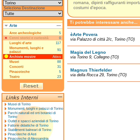
romana, dipinti raffiguranti impor
costumi d'epoca.
Seleziona Destinazione
Ti potrebbe interessare anche...
Arte
Aree archeologiche
5
èArte Povera
Cenni storici e curiosità
0
via Palazzo di città 2/c, Torino (TO)
Luoghi d'arte
117
Monumenti, luoghi e
91
palazzi
Magia del Legno
Archivio mostre
Attivo
via Torino 9, Collegno (TO)
Musei
88
Concerti
31
Magnus Thierfelder
Pinacoteche
5
via della Rocca 29, Torino (TO)
Teatro
23
Musei di Torino
Monumenti, luoghi e palazzi di Torino
Parchi naturali ed orti botanici di
Torino
Outlet e spacci aziendali di Torino
Fattorie didattiche di Torino
Stabilimenti balneari di Torino
Pinacoteche di Asti
Pinacoteche di Alessandria