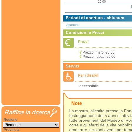
20:00
Periodi di apertura - chiusura
Apertura
Condizioni e Prezzi
Prezzi
€
Prezzo intero: €6.50
€
Prezzo ridotto: €5.00
Servizi
Per i disabili
accessibile
Note
La mostra, allestita presso la Fo
festeggiamenti dei 5 anni di attiv
Regione
tutte provenienti dal Museo di Rom
corte e gli sfarzi della vita pubb
ammirare incisioni aventi per tema
Provincia