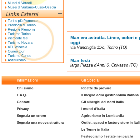
Musei di Vercelli
Musei di Verbano-Cusio-Ossola
Torino più Piemonte
Provincia di Torino
Regione Piemonte
Turismo Torino
Maniera astratta. Linee, colori e
Piemonte feel
oggi
Turismo Novara
ATL Valsesia
via Vanchiglia 11/c, Torino (TO)
Cuneo tour
Turismo Cuneo
Manifesti
Asti turismo
largo Piazza d'Armi 6, Chivasso (TO)
Informazioni
Gli Speciali
Chi siamo
Ricette da provare
F.A.Q.
Il meglio della gastronomia italiana
Contatti
Gli alberghi del nord Italia
Privacy
I musei d'Italia
Segnala un errore
Agriturismo in Lombardia
Segnala una nuova struttura
Outlet, spacci e factory store in Ital
Le Terme in Italia
Festeggiamo l'estate nei parchi