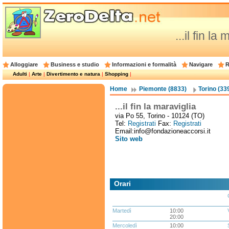
...il fin la
Alloggiare
Business e studio
Informazioni e formalità
Navigare
R
Adulti
|
Arte
|
Divertimento e natura
|
Shopping
|
Home
Piemonte (8833)
Torino (33
...il fin la maraviglia
via Po 55, Torino - 10124 (TO)
Tel:
Registrati
Fax:
Registrati
Email:info@fondazioneaccorsi.it
Sito web
Orari
Martedì
10:00
20:00
Mercoledì
10:00