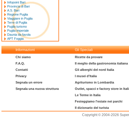
Infopoint Bari
Provincia di Bari
A.S. Bari
Regione Puglia
Viaggiare in Puglia
Terre di Puglia
Puglia turismo
Puglia imperiale
Daunia da favola
APT Foggia
Informazioni
Gli Speciali
Chi siamo
Ricette da provare
F.A.Q.
Il meglio della gastronomia italiana
Contatti
Gli alberghi del nord Italia
Privacy
I musei d'Italia
Segnala un errore
Agriturismo in Lombardia
Segnala una nuova struttura
Outlet, spacci e factory store in Ital
Le Terme in Italia
Festeggiamo l'estate nei parchi
Il dizionario del turista
Copyright © 2004-2026 Supero L