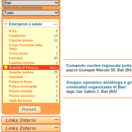
Seleziona Destinazione
Emergenze e salute
A.S.L.
6
Carabinieri
13
Cliniche private
10
Corpo Forestale dello
1
Stato
Croce rossa
1
Farmacie
95
Guardia costiera
1
Comando nucleo regionale polizia
Guardia di Finanza
Attivo
piazza Giuseppe Massari 50, Bari (BA
Guardia medica
29
Ospedali
4
Polizia di Stato
9
Gruppo operativo antidroga e gr
Polizia municipale
5
criminalità organizzata di Bari
Polizia stradale
1
largo San Sabino 1, Bari (BA)
Pronto soccorso
5
Vigili del fuoco
5