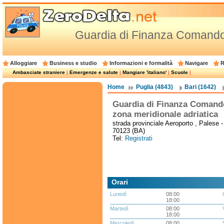
Guardia di Finanza Comando 
Alloggiare
Business e studio
Informazioni e formalità
Navigare
R
Ambasciate straniere
|
Emergenze e salute
|
Mangiare 'italiano'
|
Scuole
|
Home
Puglia (4843)
Bari (1642)
Guardia di Finanza Comand
zona meridionale adriatica
strada provinciale Aeroporto , Palese -
70123 (BA)
Tel:
Registrati
Orari
Lunedì
08:00
18:00
Martedì
08:00
18:00
Mercoledì
08:00