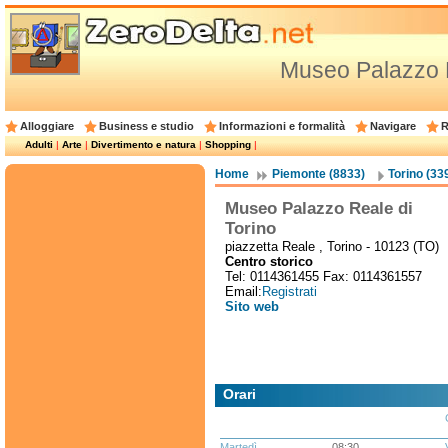
Museo Palazzo R
Alloggiare
Business e studio
Informazioni e formalità
Navigare
R
Adulti
|
Arte
|
Divertimento e natura
|
Shopping
|
Home
Piemonte (8833)
Torino (33
Museo Palazzo Reale di
Torino
piazzetta Reale , Torino - 10123 (TO)
Centro storico
Tel: 0114361455 Fax: 0114361557
Email:
Registrati
Sito web
Orari
Martedì
08:30