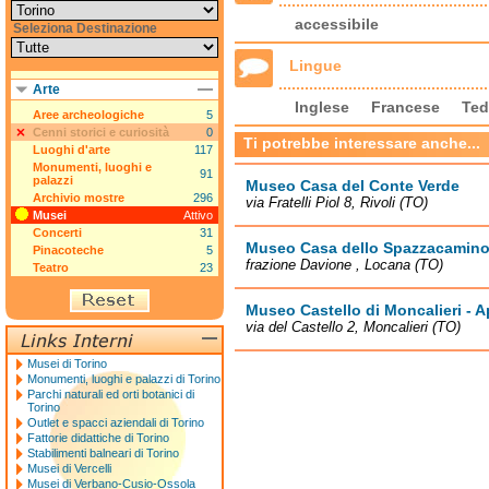
accessibile
Seleziona Destinazione
Lingue
Arte
Inglese
Francese
Ted
Aree archeologiche
5
Cenni storici e curiosità
0
Ti potrebbe interessare anche...
Luoghi d'arte
117
Monumenti, luoghi e
91
palazzi
Museo Casa del Conte Verde
Archivio mostre
296
via Fratelli Piol 8, Rivoli (TO)
Musei
Attivo
Concerti
31
Museo Casa dello Spazzacamin
Pinacoteche
5
frazione Davione , Locana (TO)
Teatro
23
Museo Castello di Moncalieri - A
via del Castello 2, Moncalieri (TO)
Musei di Torino
Monumenti, luoghi e palazzi di Torino
Parchi naturali ed orti botanici di
Torino
Outlet e spacci aziendali di Torino
Fattorie didattiche di Torino
Stabilimenti balneari di Torino
Musei di Vercelli
Musei di Verbano-Cusio-Ossola