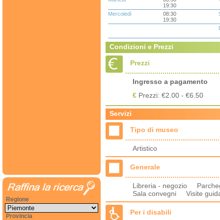
19:30
Mercoledì
08:30
19:30
Condizioni e Prezzi
Prezzi
Ingresso a pagamento
€
Prezzi: €2.00 - €6.50
Servizi
Tipo di museo
Artistico
Generale
Libreria - negozio Parch
Sala convegni Visite guid
Regione
Per i disabili
Provincia