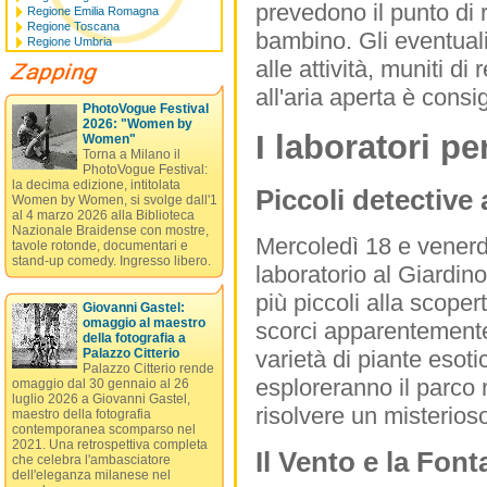
prevedono il punto di r
Regione Emilia Romagna
Regione Toscana
bambino. Gli eventual
Regione Umbria
alle attività, muniti di
all'aria aperta è consi
PhotoVogue Festival
2026: "Women by
I laboratori p
Women"
Torna a Milano il
PhotoVogue Festival:
la decima edizione, intitolata
Piccoli detective 
Women by Women, si svolge dall'1
al 4 marzo 2026 alla Biblioteca
Nazionale Braidense con mostre,
Mercoledì 18 e venerdì
tavole rotonde, documentari e
stand-up comedy. Ingresso libero.
laboratorio al Giardino
più piccoli alla scope
Giovanni Gastel:
omaggio al maestro
scorci apparentemente 
della fotografia a
varietà di piante esotic
Palazzo Citterio
Palazzo Citterio rende
esploreranno il parco 
omaggio dal 30 gennaio al 26
luglio 2026 a Giovanni Gastel,
risolvere un misterios
maestro della fotografia
contemporanea scomparso nel
2021. Una retrospettiva completa
Il Vento e la Font
che celebra l'ambasciatore
dell'eleganza milanese nel