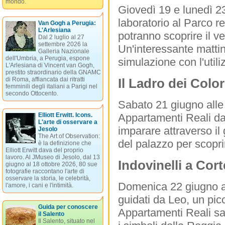
mondo.
Giovedì 19 e lunedì 23
laboratorio al Parco re
Van Gogh a Perugia:
L'Arlesiana
potranno scoprire il ve
Dal 2 luglio al 27
settembre 2026 la
Un'interessante mattina
Galleria Nazionale
dell'Umbria, a Perugia, espone
simulazione con l'utiliz
L'Arlesiana di Vincent van Gogh,
prestito straordinario della GNAMC
Il Ladro dei Color
di Roma, affiancata dai ritratti
femminili degli italiani a Parigi nel
secondo Ottocento.
Sabato 21 giugno alle o
Appartamenti Reali dal
Elliott Erwitt. Icons.
L'arte di osservare a
imparare attraverso il gi
Jesolo
The Art of Observation:
del palazzo per scoprire
è la definizione che
Elliott Erwitt dava del proprio
lavoro. Al JMuseo di Jesolo, dal 13
Indovinelli a Cort
giugno al 18 ottobre 2026, 80 sue
fotografie raccontano l'arte di
osservare la storia, le celebrità,
Domenica 22 giugno al
l'amore, i cani e l'intimità.
guidati da Leo, un pic
Guida per conoscere
Appartamenti Reali sarà
il Salento
Il Salento, situato nel