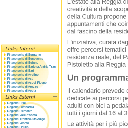
L'estate alla Reggia di
creatività e della sco
della Cultura propone
appuntamenti che coinv
dal fascino della resi
L'iniziativa, curata da
offre percorsi tematic
Pinacoteche di Bergamo
residenza reale, del 
Pinacoteche di Benevento
Pinacoteche di Belluno
Pistoletto alla Reggia 
Pinacoteche di Barletta Andria Trani
Pinacoteche di Bari
Un programma a
Pinacoteche di Avellino
Pinacoteche di Asti
Pinacoteche di Ascoli Piceno
Pinacoteche di Arezzo
Il calendario prevede 
Pinacoteche di Aosta
dedicate ai percorsi pe
Regione Friuli
adulti con bici a pedal
Regione Lombardia
Regione Piemonte
tutti i giorni dal 16 al
Regione Valle d'Aosta
Regione Trentino Alto Adige
Le attività per i più p
Regione Veneto
Regione Liguria