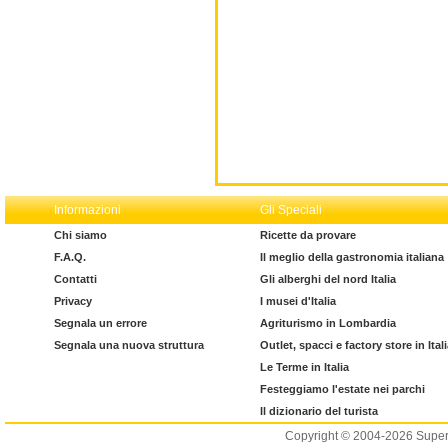
Informazioni
Gli Speciali
Chi siamo
Ricette da provare
F.A.Q.
Il meglio della gastronomia italiana
Contatti
Gli alberghi del nord Italia
Privacy
I musei d'Italia
Segnala un errore
Agriturismo in Lombardia
Segnala una nuova struttura
Outlet, spacci e factory store in Ital
Le Terme in Italia
Festeggiamo l'estate nei parchi
Il dizionario del turista
Copyright © 2004-2026 Supero L