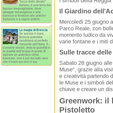
i simboli della Reggia a
"tacco dello stivale"
italiano, è una terra dal
fascino ineguagliabile, dove
Il Giardino dell'A
spiagge meravigliose e arte
barocca si fondono alle antiche
tradizioni e a sapori antichi.
Mercoledì 25 giugno al
Parco Reale, con boll
La magia di Brescia
Se avesse il mare,
momento ludico da viv
Brescia potrebbe
varie fontane e i miti 
candidarsi al perfetto
riassunto dell’Italia. E,
a essere sinceri, vista la quantità e
Sulle tracce dell
la qualità dell’acqua in grado di
ispirare un autentico clima
balneare, non è poi del tutto vero
Sabato 28 giugno alle 
che il mare qui non ci sia.
Muse", grazie alla visi
e creatività partendo 
le Muse e i simboli de
chiave e creare un dis
Greenwork: il 
Pistoletto