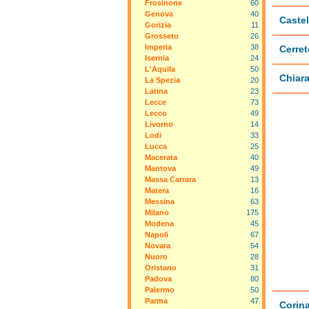
Frosinone
60
Genova
40
Castel
Gorizia
11
Grosseto
26
Imperia
38
Cerret
Isernia
24
L'Aquila
50
Chiara
La Spezia
20
Latina
23
Lecce
73
Lecco
49
Livorno
14
Lodi
33
Lucca
25
Macerata
40
Mantova
49
Massa Carrara
13
Matera
16
Messina
63
Milano
175
Modena
45
Napoli
67
Novara
54
Nuoro
28
Oristano
31
Padova
80
Palermo
50
Parma
47
Corin