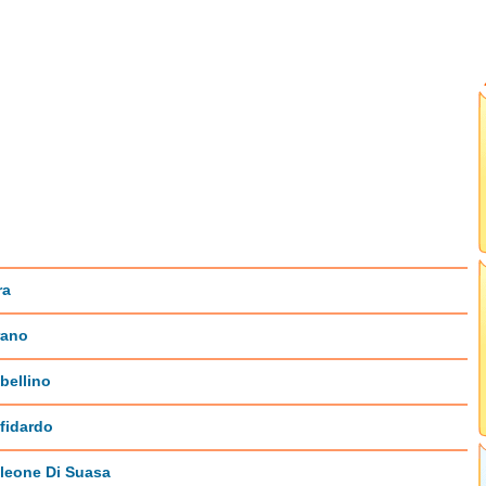
ra
ano
bellino
fidardo
leone Di Suasa