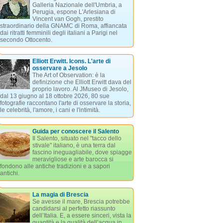
Galleria Nazionale dell'Umbria, a
Perugia, espone L'Arlesiana di
Vincent van Gogh, prestito
straordinario della GNAMC di Roma, affiancata
dai ritratti femminili degli italiani a Parigi nel
secondo Ottocento.
Elliott Erwitt. Icons. L'arte di
osservare a Jesolo
The Art of Observation: è la
definizione che Elliott Erwitt dava del
proprio lavoro. Al JMuseo di Jesolo,
dal 13 giugno al 18 ottobre 2026, 80 sue
fotografie raccontano l'arte di osservare la storia,
le celebrità, l'amore, i cani e l'intimità.
Guida per conoscere il Salento
Il Salento, situato nel "tacco dello
stivale" italiano, è una terra dal
fascino ineguagliabile, dove spiagge
meravigliose e arte barocca si
fondono alle antiche tradizioni e a sapori
antichi.
La magia di Brescia
Se avesse il mare, Brescia potrebbe
candidarsi al perfetto riassunto
dell’Italia. E, a essere sinceri, vista la
quantità e la qualità dell’acqua in