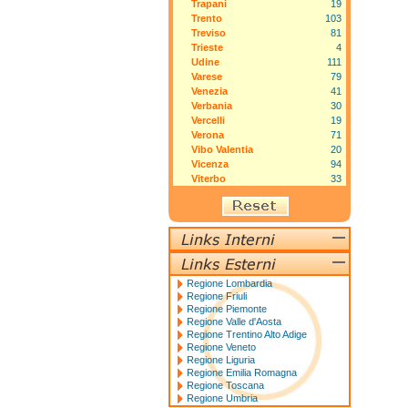
Trapani
19
Trento
103
Treviso
81
Trieste
4
Udine
111
Varese
79
Venezia
41
Verbania
30
Vercelli
19
Verona
71
Vibo Valentia
20
Vicenza
94
Viterbo
33
Regione Lombardia
Regione Friuli
Regione Piemonte
Regione Valle d'Aosta
Regione Trentino Alto Adige
Regione Veneto
Regione Liguria
Regione Emilia Romagna
Regione Toscana
Regione Umbria