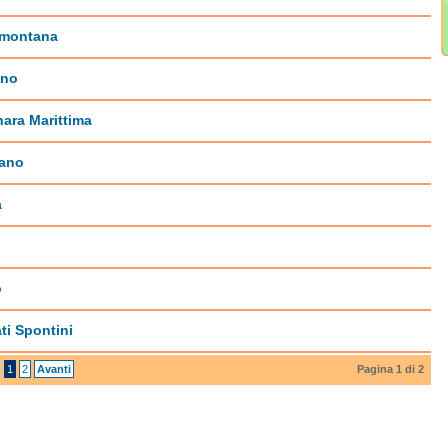
montana
ano
ara Marittima
rano
a
o
ti Spontini
1
2
Avanti
Pagina 1 di 2