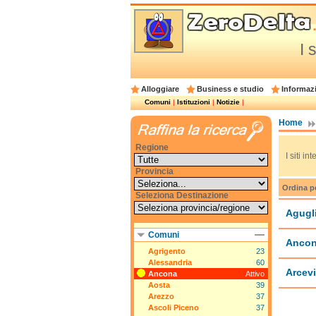
I 
Alloggiare
Business e studio
Informazi
Comuni
|
Istituzioni
|
Notizie
|
Home
Regione
I siti i
Provincia
Ordina p
Seleziona Destinazione
Agugl
Comuni
Anco
Agrigento
23
Alessandria
60
Arcev
Ancona
Attivo
Aosta
39
Arezzo
37
Ascoli Piceno
37