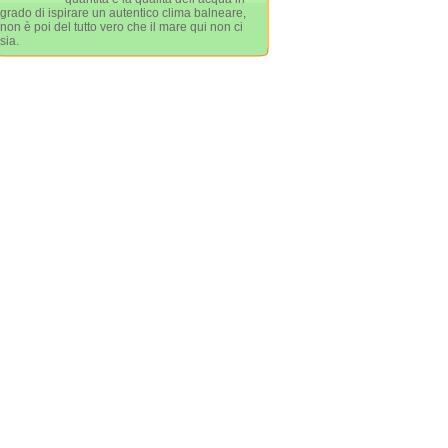
grado di ispirare un autentico clima balneare,
non è poi del tutto vero che il mare qui non ci
sia.