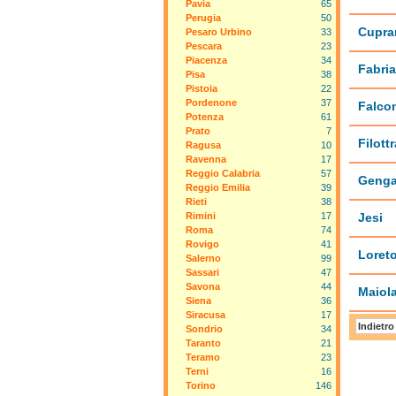
Pavia
65
Perugia
50
Cupra
Pesaro Urbino
33
Pescara
23
Piacenza
34
Fabri
Pisa
38
Pistoia
22
Pordenone
37
Falcon
Potenza
61
Prato
7
Filott
Ragusa
10
Ravenna
17
Reggio Calabria
57
Geng
Reggio Emilia
39
Rieti
38
Rimini
17
Jesi
Roma
74
Rovigo
41
Loret
Salerno
99
Sassari
47
Savona
44
Maiola
Siena
36
Siracusa
17
Indietro
Sondrio
34
Taranto
21
Teramo
23
Terni
16
Torino
146