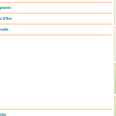
planio
o D'Esi
valle
aldo