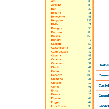
Asti
30
Avellino
80
Bari
39
Belluno
35
Benevento
43
Bergamo
133
Biella
27
Bologna
58
Bolzano
89
Brescia
156
Brindisi
17
Cagliari
56
Caltanissetta
18
Campobasso
39
Caserta
49
Catania
48
Catanzaro
32
Barba
Chieti
41
Como
60
Camer
Cosenza
100
Cremona
31
Crotone
12
Castel
Cuneo
91
Enna
18
Ferrara
26
Castel
Firenze
44
Foggia
42
Castel
Forlì Cesena
30