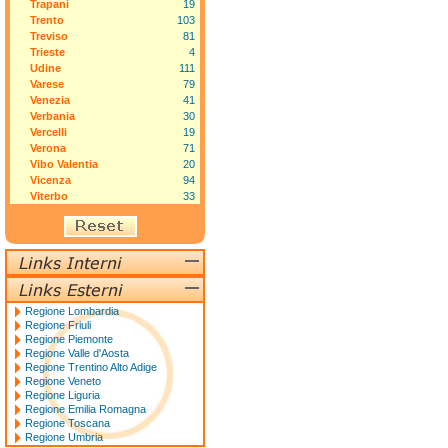
Trapani
19
Trento
103
Treviso
81
Trieste
4
Udine
111
Varese
79
Venezia
41
Verbania
30
Vercelli
19
Verona
71
Vibo Valentia
20
Vicenza
94
Viterbo
33
Regione Lombardia
Regione Friuli
Regione Piemonte
Regione Valle d'Aosta
Regione Trentino Alto Adige
Regione Veneto
Regione Liguria
Regione Emilia Romagna
Regione Toscana
Regione Umbria