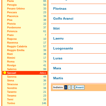
Pavia
65
Perugia
50
Florinas
Pesaro Urbino
33
Pescara
23
Piacenza
34
Golfo Aranci
Pisa
38
Pistoia
22
Pordenone
37
Ittiri
Potenza
61
Prato
7
Laerru
Ragusa
10
Ravenna
17
Reggio Calabria
57
Luogosanto
Reggio Emilia
39
Rieti
38
Rimini
17
Luras
Roma
74
Rovigo
41
Mara
Salerno
99
Sassari
Attivo
Savona
44
Martis
Siena
36
Siracusa
17
Indietro
1
2
3
Avanti
Sondrio
34
Taranto
21
Teramo
23
Terni
16
Torino
146