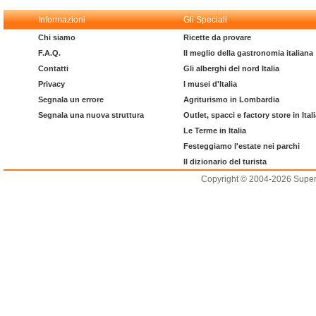
Informazioni
Gli Speciali
Chi siamo
Ricette da provare
F.A.Q.
Il meglio della gastronomia italiana
Contatti
Gli alberghi del nord Italia
Privacy
I musei d'Italia
Segnala un errore
Agriturismo in Lombardia
Segnala una nuova struttura
Outlet, spacci e factory store in Ital
Le Terme in Italia
Festeggiamo l'estate nei parchi
Il dizionario del turista
Copyright © 2004-2026 Supero L