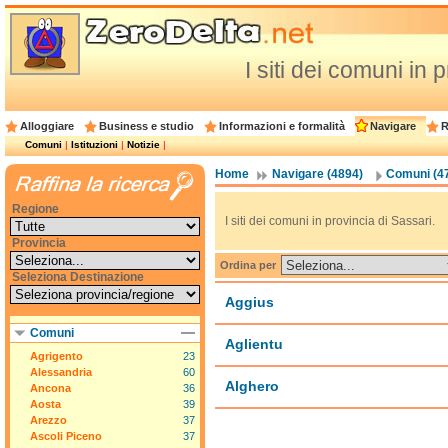
I siti dei comuni in 
Alloggiare
Business e studio
Informazioni e formalità
Navigare
R
Comuni
|
Istituzioni
|
Notizie
|
Home
Navigare (4894)
Comuni (4
Regione
I siti dei comuni in provincia di Sassari.
Provincia
Ordina per
Seleziona Destinazione
Aggius
Comuni
Aglientu
Agrigento
23
Alessandria
60
Alghero
Ancona
36
Aosta
39
Arezzo
37
Ascoli Piceno
37