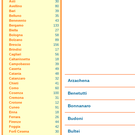
Asti
30
Avellino
80
Bari
39
Belluno
35
Benevento
43
Bergamo
133
Biella
27
Bologna
58
Bolzano
89
Brescia
156
Brindisi
17
Cagliari
56
Caltanissetta
18
Campobasso
39
Caserta
49
Catania
48
Catanzaro
32
Arzachena
Chieti
41
Como
60
Benetutti
Cosenza
100
Cremona
31
Crotone
12
Bonnanaro
Cuneo
91
Enna
18
Ferrara
26
Budoni
Firenze
44
Foggia
42
Bultei
Forlì Cesena
30