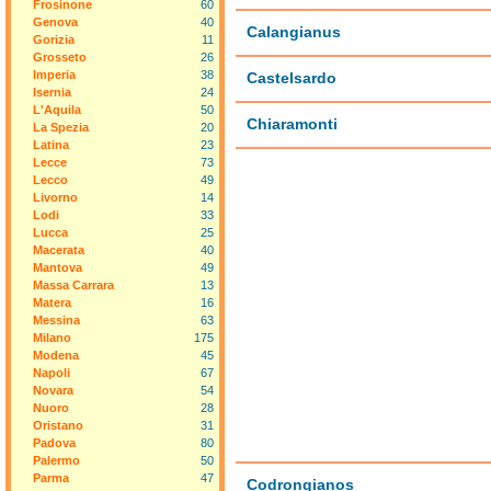
Frosinone
60
Genova
40
Calangianus
Gorizia
11
Grosseto
26
Imperia
38
Castelsardo
Isernia
24
L'Aquila
50
Chiaramonti
La Spezia
20
Latina
23
Lecce
73
Lecco
49
Livorno
14
Lodi
33
Lucca
25
Macerata
40
Mantova
49
Massa Carrara
13
Matera
16
Messina
63
Milano
175
Modena
45
Napoli
67
Novara
54
Nuoro
28
Oristano
31
Padova
80
Palermo
50
Parma
47
Codrongianos