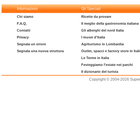
Informazioni
Gli Speciali
Chi siamo
Ricette da provare
F.A.Q.
Il meglio della gastronomia italiana
Contatti
Gli alberghi del nord Italia
Privacy
I musei d'Italia
Segnala un errore
Agriturismo in Lombardia
Segnala una nuova struttura
Outlet, spacci e factory store in Ital
Le Terme in Italia
Festeggiamo l'estate nei parchi
Il dizionario del turista
Copyright © 2004-2026 Supero L