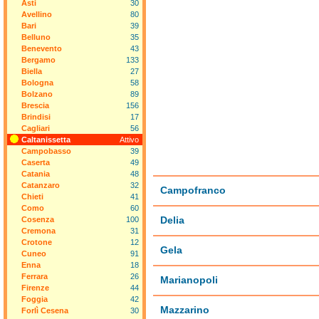
Asti
30
Avellino
80
Bari
39
Belluno
35
Benevento
43
Bergamo
133
Biella
27
Bologna
58
Bolzano
89
Brescia
156
Brindisi
17
Cagliari
56
Caltanissetta
Attivo
Campobasso
39
Caserta
49
Catania
48
Catanzaro
32
Campofranco
Chieti
41
Como
60
Delia
Cosenza
100
Cremona
31
Crotone
12
Gela
Cuneo
91
Enna
18
Ferrara
26
Marianopoli
Firenze
44
Foggia
42
Mazzarino
Forlì Cesena
30