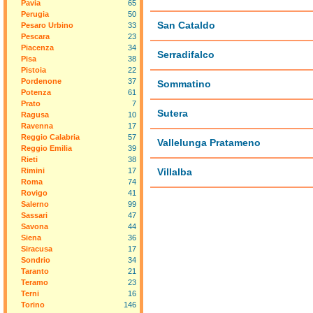
Pavia
65
Perugia
50
San Cataldo
Pesaro Urbino
33
Pescara
23
Piacenza
34
Serradifalco
Pisa
38
Pistoia
22
Pordenone
37
Sommatino
Potenza
61
Prato
7
Sutera
Ragusa
10
Ravenna
17
Reggio Calabria
57
Vallelunga Pratameno
Reggio Emilia
39
Rieti
38
Rimini
17
Villalba
Roma
74
Rovigo
41
Salerno
99
Sassari
47
Savona
44
Siena
36
Siracusa
17
Sondrio
34
Taranto
21
Teramo
23
Terni
16
Torino
146