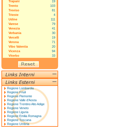
Trapani
19
Trento
103
Treviso
81
Trieste
4
Udine
111
Varese
79
Venezia
41
Verbania
30
Vercelli
19
Verona
71
Vibo Valentia
20
Vicenza
94
Viterbo
33
Regione Lombardia
Regione Friuli
Regione Piemonte
Regione Valle d'Aosta
Regione Trentino Alto Adige
Regione Veneto
Regione Liguria
Regione Emilia Romagna
Regione Toscana
Regione Umbria