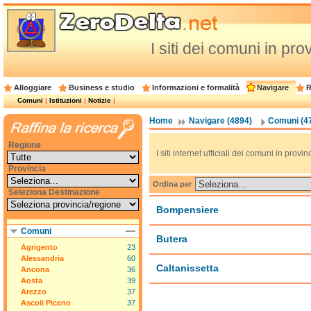
I siti dei comuni in pro
Alloggiare
Business e studio
Informazioni e formalità
Navigare
R
Comuni
|
Istituzioni
|
Notizie
|
Home
Navigare (4894)
Comuni (4
Regione
I siti internet ufficiali dei comuni in provi
Provincia
Ordina per
Seleziona Destinazione
Bompensiere
Comuni
Butera
Agrigento
23
Alessandria
60
Caltanissetta
Ancona
36
Aosta
39
Arezzo
37
Ascoli Piceno
37