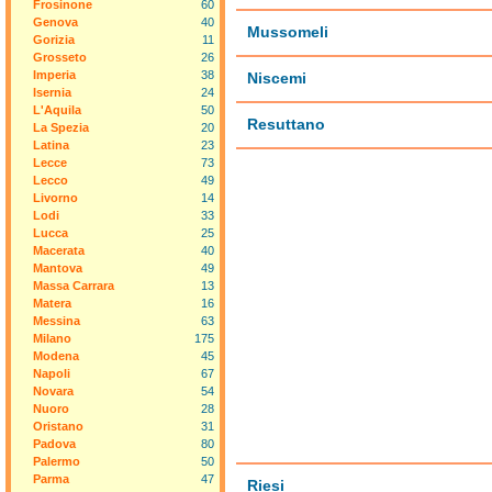
Frosinone
60
Genova
40
Mussomeli
Gorizia
11
Grosseto
26
Imperia
38
Niscemi
Isernia
24
L'Aquila
50
Resuttano
La Spezia
20
Latina
23
Lecce
73
Lecco
49
Livorno
14
Lodi
33
Lucca
25
Macerata
40
Mantova
49
Massa Carrara
13
Matera
16
Messina
63
Milano
175
Modena
45
Napoli
67
Novara
54
Nuoro
28
Oristano
31
Padova
80
Palermo
50
Parma
47
Riesi