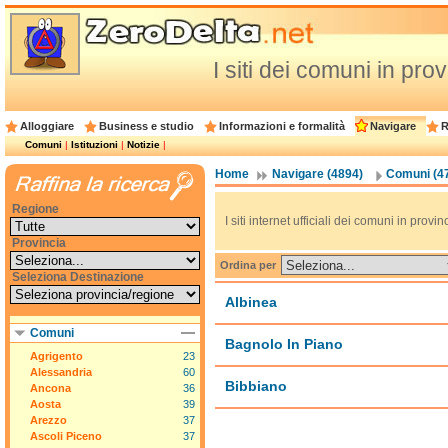
I siti dei comuni in pro
Alloggiare
Business e studio
Informazioni e formalità
Navigare
R
Comuni
|
Istituzioni
|
Notizie
|
Home
Navigare (4894)
Comuni (4
Regione
I siti internet ufficiali dei comuni in provi
Provincia
Ordina per
Seleziona Destinazione
Albinea
Comuni
Bagnolo In Piano
Agrigento
23
Alessandria
60
Bibbiano
Ancona
36
Aosta
39
Arezzo
37
Ascoli Piceno
37