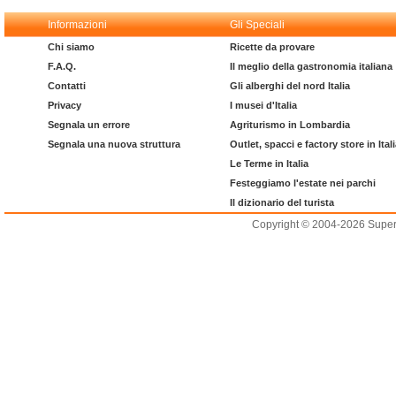
Informazioni
Gli Speciali
Chi siamo
Ricette da provare
F.A.Q.
Il meglio della gastronomia italiana
Contatti
Gli alberghi del nord Italia
Privacy
I musei d'Italia
Segnala un errore
Agriturismo in Lombardia
Segnala una nuova struttura
Outlet, spacci e factory store in Ital
Le Terme in Italia
Festeggiamo l'estate nei parchi
Il dizionario del turista
Copyright © 2004-2026 Supero L