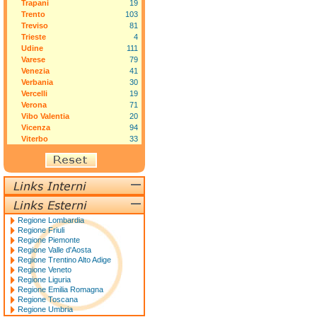
Trapani
19
Trento
103
Treviso
81
Trieste
4
Udine
111
Varese
79
Venezia
41
Verbania
30
Vercelli
19
Verona
71
Vibo Valentia
20
Vicenza
94
Viterbo
33
Regione Lombardia
Regione Friuli
Regione Piemonte
Regione Valle d'Aosta
Regione Trentino Alto Adige
Regione Veneto
Regione Liguria
Regione Emilia Romagna
Regione Toscana
Regione Umbria