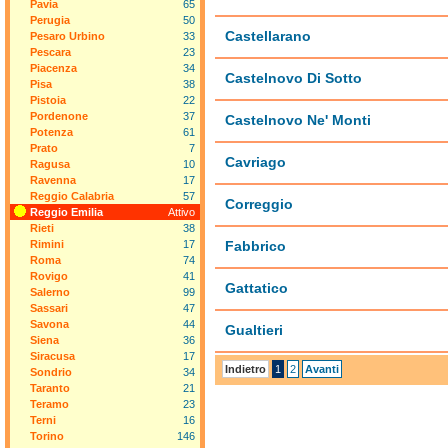
Pavia
65
Perugia
50
Castellarano
Pesaro Urbino
33
Pescara
23
Piacenza
34
Castelnovo Di Sotto
Pisa
38
Pistoia
22
Pordenone
37
Castelnovo Ne' Monti
Potenza
61
Prato
7
Cavriago
Ragusa
10
Ravenna
17
Reggio Calabria
57
Correggio
Reggio Emilia
Attivo
Rieti
38
Rimini
17
Fabbrico
Roma
74
Rovigo
41
Gattatico
Salerno
99
Sassari
47
Savona
44
Gualtieri
Siena
36
Siracusa
17
Indietro
1
2
Avanti
Sondrio
34
Taranto
21
Teramo
23
Terni
16
Torino
146