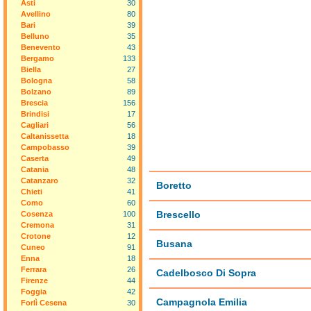
Asti
30
Avellino
80
Bari
39
Belluno
35
Benevento
43
Bergamo
133
Biella
27
Bologna
58
Bolzano
89
Brescia
156
Brindisi
17
Cagliari
56
Caltanissetta
18
Campobasso
39
Caserta
49
Catania
48
Catanzaro
32
Boretto
Chieti
41
Como
60
Brescello
Cosenza
100
Cremona
31
Crotone
12
Busana
Cuneo
91
Enna
18
Ferrara
26
Cadelbosco Di Sopra
Firenze
44
Foggia
42
Campagnola Emilia
Forlì Cesena
30