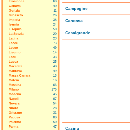
Frosinone
60
Genova
40
Campegine
Gorizia
11
Grosseto
26
Imperia
38
Canossa
Isernia
24
L'Aquila
50
Casalgrande
La Spezia
20
Latina
23
Lecce
73
Lecco
49
Livorno
14
Lodi
33
Lucca
25
Macerata
40
Mantova
49
Massa Carrara
13
Matera
16
Messina
63
Milano
175
Modena
45
Napoli
67
Novara
54
Nuoro
28
Oristano
31
Padova
80
Palermo
50
Parma
47
Casina