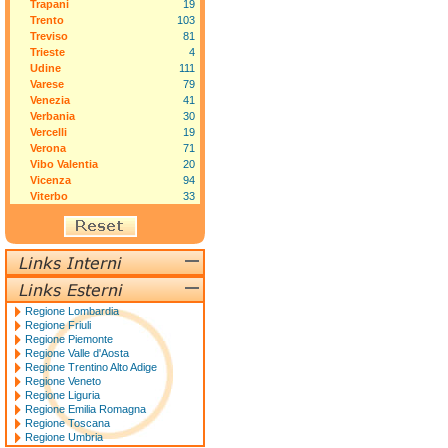
Trapani
19
Trento
103
Treviso
81
Trieste
4
Udine
111
Varese
79
Venezia
41
Verbania
30
Vercelli
19
Verona
71
Vibo Valentia
20
Vicenza
94
Viterbo
33
Regione Lombardia
Regione Friuli
Regione Piemonte
Regione Valle d'Aosta
Regione Trentino Alto Adige
Regione Veneto
Regione Liguria
Regione Emilia Romagna
Regione Toscana
Regione Umbria