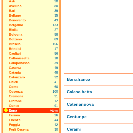
Asti
30
Avellino
80
Bari
39
Belluno
35
Benevento
43
Bergamo
133
Biella
27
Bologna
58
Bolzano
89
Brescia
156
Brindisi
17
Cagliari
56
Caltanissetta
18
Campobasso
39
Caserta
49
Catania
48
Catanzaro
32
Barrafranca
Chieti
41
Como
60
Calascibetta
Cosenza
100
Cremona
31
Crotone
12
Catenanuova
Cuneo
91
Enna
Attivo
Ferrara
26
Centuripe
Firenze
44
Foggia
42
Cerami
Forlì Cesena
30