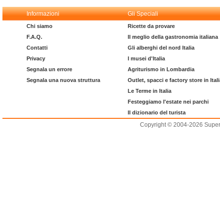
Informazioni
Gli Speciali
Chi siamo
Ricette da provare
F.A.Q.
Il meglio della gastronomia italiana
Contatti
Gli alberghi del nord Italia
Privacy
I musei d'Italia
Segnala un errore
Agriturismo in Lombardia
Segnala una nuova struttura
Outlet, spacci e factory store in Ital
Le Terme in Italia
Festeggiamo l'estate nei parchi
Il dizionario del turista
Copyright © 2004-2026 Supero L