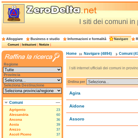
I siti dei comuni i
Alloggiare
Business e studio
Informazioni e formalità
Navigare
R
Comuni
|
Istituzioni
|
Notizie
|
Home
Navigare (4894)
Comuni (4
Regione
I siti internet ufficiali dei comuni in provi
Provincia
Ordina per
Seleziona Destinazione
Agira
Comuni
Aidone
Agrigento
23
Alessandria
60
Assoro
Ancona
36
Aosta
39
Arezzo
37
Ascoli Piceno
37