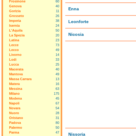
Frosinone
60
Genova
40
Enna
Gorizia
11
Grosseto
26
Imperia
38
Leonforte
Isernia
24
L'Aquila
50
Nicosia
La Spezia
20
Latina
23
Lecce
73
Lecco
49
Livorno
14
Lodi
33
Lucca
25
Macerata
40
Mantova
49
Massa Carrara
13
Matera
16
Messina
63
Milano
175
Modena
45
Napoli
67
Novara
54
Nuoro
28
Oristano
31
Padova
80
Palermo
50
Parma
47
Nissoria