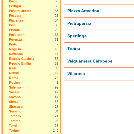
Pavia
65
Perugia
50
Piazza Armerina
Pesaro Urbino
33
Pescara
23
Piacenza
34
Pietraperzia
Pisa
38
Pistoia
22
Pordenone
37
Sperlinga
Potenza
61
Prato
7
Troina
Ragusa
10
Ravenna
17
Reggio Calabria
57
Valguarnera Caropepe
Reggio Emilia
39
Rieti
38
Rimini
17
Villarosa
Roma
74
Rovigo
41
Salerno
99
Sassari
47
Savona
44
Siena
36
Siracusa
17
Sondrio
34
Taranto
21
Teramo
23
Terni
16
Torino
146