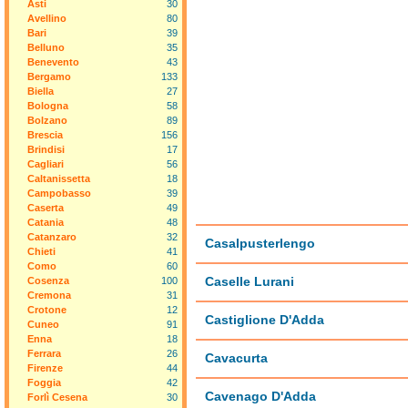
Asti
30
Avellino
80
Bari
39
Belluno
35
Benevento
43
Bergamo
133
Biella
27
Bologna
58
Bolzano
89
Brescia
156
Brindisi
17
Cagliari
56
Caltanissetta
18
Campobasso
39
Caserta
49
Catania
48
Catanzaro
32
Casalpusterlengo
Chieti
41
Como
60
Caselle Lurani
Cosenza
100
Cremona
31
Crotone
12
Castiglione D'Adda
Cuneo
91
Enna
18
Ferrara
26
Cavacurta
Firenze
44
Foggia
42
Cavenago D'Adda
Forlì Cesena
30