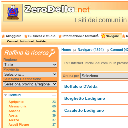
I siti dei comuni i
Alloggiare
Business e studio
Informazioni e formalità
Navigare
R
Comuni
|
Istituzioni
|
Notizie
|
Home
Navigare (4894)
Comuni (4
Regione
I siti internet ufficiali dei comuni in provin
Provincia
Ordina per
Seleziona Destinazione
Boffalora D'Adda
Comuni
Borghetto Lodigiano
Agrigento
23
Alessandria
60
Casaletto Lodigiano
Ancona
36
Aosta
39
Arezzo
37
Ascoli Piceno
37