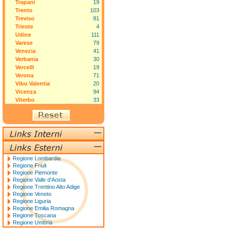
Trapani
19
Trento
103
Treviso
81
Trieste
4
Udine
111
Varese
79
Venezia
41
Verbania
30
Vercelli
19
Verona
71
Vibo Valentia
20
Vicenza
94
Viterbo
33
Regione Lombardia
Regione Friuli
Regione Piemonte
Regione Valle d'Aosta
Regione Trentino Alto Adige
Regione Veneto
Regione Liguria
Regione Emilia Romagna
Regione Toscana
Regione Umbria