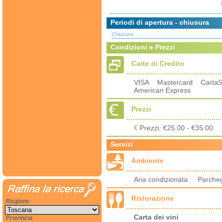
Periodi di apertura - chiusura
Chiusura
Condizioni e Prezzi
Carte di Credito
VISA Mastercard Carta
American Express
Prezzi
€
Prezzi: €25.00 - €35.00
Servizi
Ambiente
Aria condizionata Parc
Ristorazione
Regione
Carta dei vini
Provincia