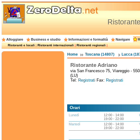
Ristorant
Alloggiare
Business e studio
Informazioni e formalità
Navigare
R
Ristoranti e locali
|
Ristoranti internazionali
|
Ristoranti regionali
|
Home
Toscana (14807)
Lucca (18
Ristorante Adriano
via San Francesco 75, Viareggio - 55
(LU)
Tel:
Registrati
Fax:
Registrati
Orari
Lunedì
12:00 - 14:00
19:00 - 22:00
Martedì
12:00 - 14:00
19:00 - 22:00