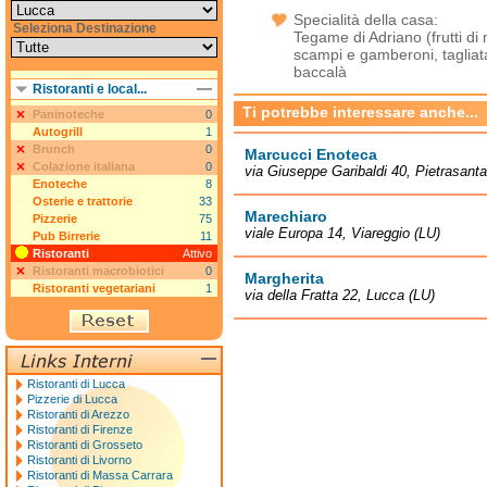
Specialità della casa:
Seleziona Destinazione
Tegame di Adriano (frutti di
scampi e gamberoni, tagliata
baccalà
Ristoranti e local...
Ti potrebbe interessare anche...
Paninoteche
0
Autogrill
1
Brunch
0
Marcucci Enoteca
Colazione italiana
0
via Giuseppe Garibaldi 40, Pietrasanta
Enoteche
8
Osterie e trattorie
33
Marechiaro
Pizzerie
75
viale Europa 14, Viareggio (LU)
Pub Birrerie
11
Ristoranti
Attivo
Ristoranti macrobiotici
0
Margherita
Ristoranti vegetariani
1
via della Fratta 22, Lucca (LU)
Ristoranti di Lucca
Pizzerie di Lucca
Ristoranti di Arezzo
Ristoranti di Firenze
Ristoranti di Grosseto
Ristoranti di Livorno
Ristoranti di Massa Carrara