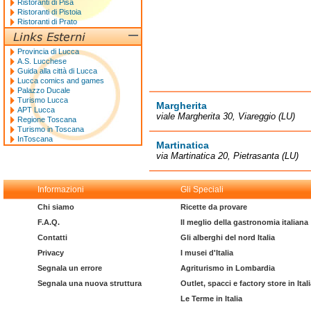
Ristoranti di Pisa
Ristoranti di Pistoia
Ristoranti di Prato
Provincia di Lucca
A.S. Lucchese
Guida alla città di Lucca
Lucca comics and games
Palazzo Ducale
Turismo Lucca
Margherita
APT Lucca
viale Margherita 30, Viareggio (LU)
Regione Toscana
Turismo in Toscana
InToscana
Martinatica
via Martinatica 20, Pietrasanta (LU)
Informazioni
Gli Speciali
Chi siamo
Ricette da provare
F.A.Q.
Il meglio della gastronomia italiana
Contatti
Gli alberghi del nord Italia
Privacy
I musei d'Italia
Segnala un errore
Agriturismo in Lombardia
Segnala una nuova struttura
Outlet, spacci e factory store in Ital
Le Terme in Italia