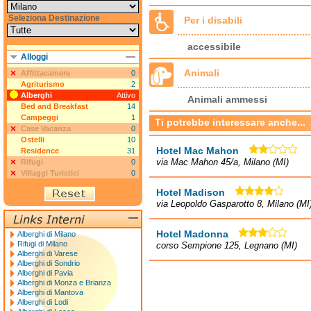
Seleziona Destinazione
Per i disabili
accessibile
Alloggi
Animali
Affittacamere
0
Agriturismo
2
Alberghi
Attivo
Animali ammessi
Bed and Breakfast
14
Campeggi
1
Ti potrebbe interessare anche...
Case Vacanza
0
Ostelli
10
Hotel Mac Mahon
Residence
31
via Mac Mahon 45/a, Milano (MI)
Rifugi
0
Villaggi Turistici
0
Hotel Madison
via Leopoldo Gasparotto 8, Milano (MI
Hotel Madonna
Alberghi di Milano
Rifugi di Milano
corso Sempione 125, Legnano (MI)
Alberghi di Varese
Alberghi di Sondrio
Alberghi di Pavia
Alberghi di Monza e Brianza
Alberghi di Mantova
Alberghi di Lodi