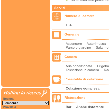
Servizi
Numero di camere
104
Generale
Ascensore Autorimessa 
Parco o giardino Sala m
Camera
Aria condizionata Frigob
Televisione in camera R
Possibilità di colazione
Colazione compresa
Ristorazione
Regione
Bar
Anche ristorante
Provincia