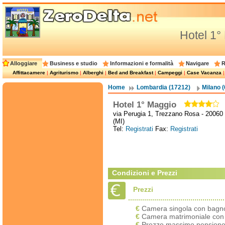
Hotel 1°
Alloggiare
Business e studio
Informazioni e formalità
Navigare
R
Affittacamere
|
Agriturismo
|
Alberghi
|
Bed and Breakfast
|
Campeggi
|
Case Vacanza
Home
Lombardia (17212)
Milano 
Hotel 1° Maggio
via Perugia 1, Trezzano Rosa - 20060
(MI)
Tel:
Registrati
Fax:
Registrati
Condizioni e Prezzi
Prezzi
€
Camera singola con bagno
€
Camera matrimoniale con 
€
Prezzo massimo pensione