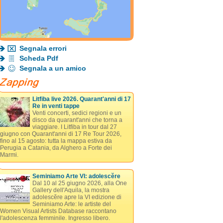
Segnala errori
Scheda Pdf
Segnala a un amico
Litfiba live 2026. Quarant'anni di 17
Re in venti tappe
Venti concerti, sedici regioni e un
disco da quarant'anni che torna a
viaggiare. I Litfiba in tour dal 27
giugno con Quarant'anni di 17 Re Tour 2026,
fino al 15 agosto: tutta la mappa estiva da
Perugia a Catania, da Alghero a Forte dei
Marmi.
Seminiamo Arte VI: adolescĕre
Dal 10 al 25 giugno 2026, alla One
Gallery dell'Aquila, la mostra
adolescĕre apre la VI edizione di
Seminiamo Arte: le artiste del
Women Visual Artists Database raccontano
l'adolescenza femminile. Ingresso libero.