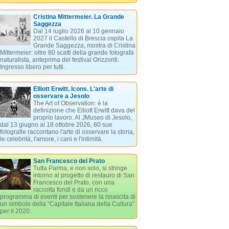
Cristina Mittermeier. La Grande
Saggezza
Dal 14 luglio 2026 al 10 gennaio
2027 il Castello di Brescia ospita La
Grande Saggezza, mostra di Cristina
Mittermeier: oltre 80 scatti della grande fotografa
naturalista, anteprima del festival Orizzonti.
Ingresso libero per tutti.
Elliott Erwitt. Icons. L'arte di
osservare a Jesolo
The Art of Observation: è la
definizione che Elliott Erwitt dava del
proprio lavoro. Al JMuseo di Jesolo,
dal 13 giugno al 18 ottobre 2026, 80 sue
fotografie raccontano l'arte di osservare la storia,
le celebrità, l'amore, i cani e l'intimità.
San Francesco del Prato
Tutta Parma, e non solo, si stringe
intorno al progetto di restauro di San
Francesco del Prato, con una
raccolta fondi e da un ricco
programma di eventi per sostenere la rinascita di
un simbolo della “Capitale Italiana della Cultura”
per il 2020.