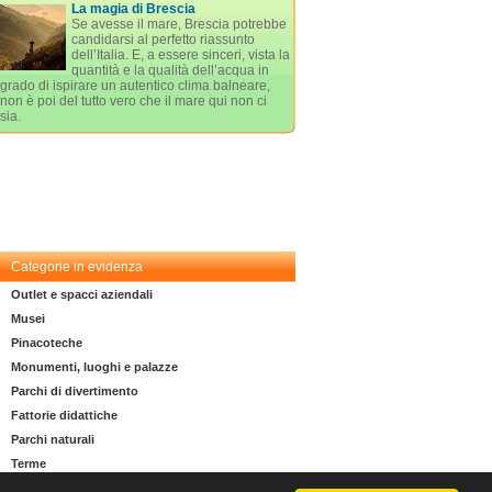
La magia di Brescia
Se avesse il mare, Brescia potrebbe
candidarsi al perfetto riassunto
dell’Italia. E, a essere sinceri, vista la
quantità e la qualità dell’acqua in
grado di ispirare un autentico clima balneare,
non è poi del tutto vero che il mare qui non ci
sia.
Categorie in evidenza
Outlet e spacci aziendali
Musei
Pinacoteche
Monumenti, luoghi e palazze
Parchi di divertimento
Fattorie didattiche
Parchi naturali
Terme