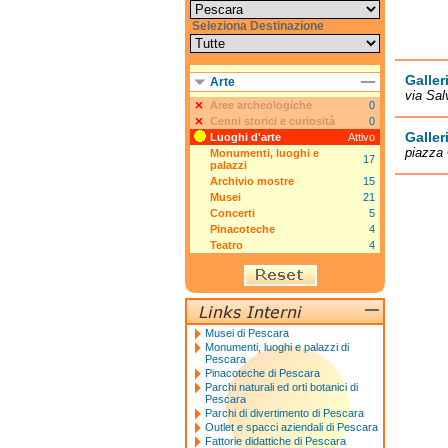
Seleziona Destinazione
Galle
Arte
via Sa
Aree archeologiche
0
Cenni storici e curiosità
0
Galler
Luoghi d'arte
Attivo
piazza 
Monumenti, luoghi e
17
palazzi
Archivio mostre
15
Musei
21
Concerti
5
Pinacoteche
4
Teatro
4
Musei di Pescara
Monumenti, luoghi e palazzi di
Pescara
Pinacoteche di Pescara
Parchi naturali ed orti botanici di
Pescara
Parchi di divertimento di Pescara
Outlet e spacci aziendali di Pescara
Fattorie didattiche di Pescara