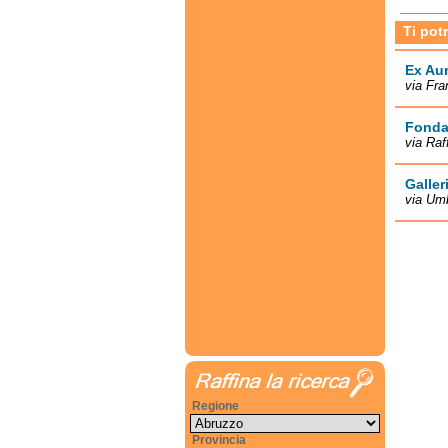
Ti pot
Ex Au
via Fra
Fonda
via Raf
Galler
via Umb
Regione
Provincia