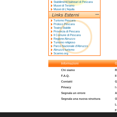
Stabilimenti balneari di Pescara
Musei di Teramo
Musei di L'Aquila
Turismo Pescara
Proloco Pescara
Teatro Stabile
Provincia di Pescara
Il Comune di Pescara
Regione Abruzzo
Turismo religioso
Parco Nazionale d'Abruzzo
Abruzzo turismo
Scanno.org
Informazioni
G
Chi siamo
R
F.A.Q.
I
Contatti
G
Privacy
I
Segnala un errore
A
Segnala una nuova struttura
O
L
F
I