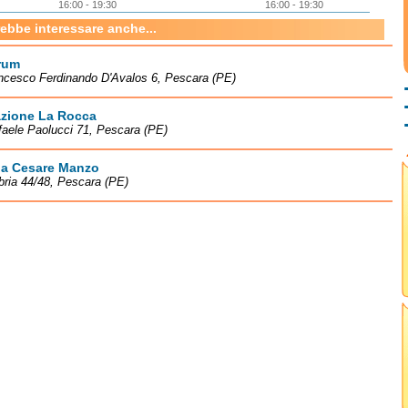
16:00 - 19:30
16:00 - 19:30
rebbe interessare anche...
rum
ncesco Ferdinando D'Avalos 6, Pescara (PE)
zione La Rocca
faele Paolucci 71, Pescara (PE)
ia Cesare Manzo
ria 44/48, Pescara (PE)