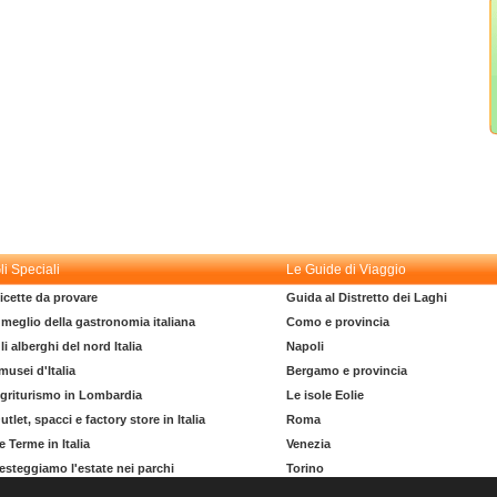
li Speciali
Le Guide di Viaggio
icette da provare
Guida al Distretto dei Laghi
l meglio della gastronomia italiana
Como e provincia
li alberghi del nord Italia
Napoli
 musei d'Italia
Bergamo e provincia
griturismo in Lombardia
Le isole Eolie
utlet, spacci e factory store in Italia
Roma
e Terme in Italia
Venezia
esteggiamo l'estate nei parchi
Torino
l dizionario del turista
La costa degli Etruschi