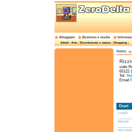
Alloggiare
Business e studio
Informazi
Adulti
|
Arte
|
Divertimento e natura
|
Shopping
|
Home
Rizzi
viale R
65122 
Tel:
Reg
Email:
R
Orari
Lunedì
Martedì
Mercoledì