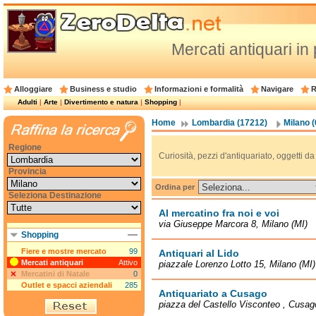
Mercati antiquari in
Alloggiare
Business e studio
Informazioni e formalità
Navigare
R
Adulti
|
Arte
|
Divertimento e natura
|
Shopping
|
Home
Lombardia (17212)
Milano 
Regione
Curiosità, pezzi d'antiquariato, oggetti d
Provincia
Ordina per
Seleziona Destinazione
Al mercatino fra noi e voi
via Giuseppe Marcora 8, Milano (MI)
Shopping
Fiere e mostre mercato
99
Antiquari al Lido
Mercati antiquari
Attivo
piazzale Lorenzo Lotto 15, Milano (MI)
Mercatini di Natale
0
Outlet e spacci aziendali
285
Antiquariato a Cusago
piazza del Castello Visconteo , Cusag