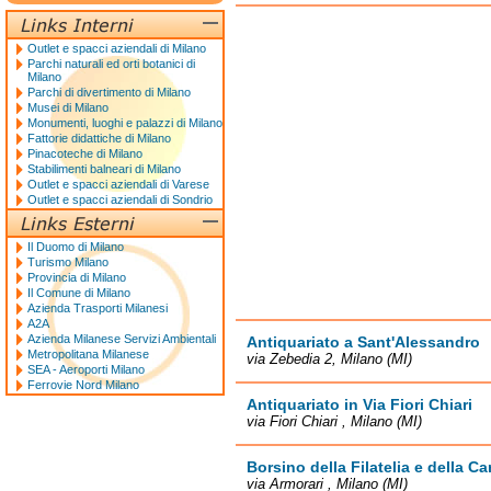
Outlet e spacci aziendali di Milano
Parchi naturali ed orti botanici di
Milano
Parchi di divertimento di Milano
Musei di Milano
Monumenti, luoghi e palazzi di Milano
Fattorie didattiche di Milano
Pinacoteche di Milano
Stabilimenti balneari di Milano
Outlet e spacci aziendali di Varese
Outlet e spacci aziendali di Sondrio
Il Duomo di Milano
Turismo Milano
Provincia di Milano
Il Comune di Milano
Azienda Trasporti Milanesi
A2A
Azienda Milanese Servizi Ambientali
Antiquariato a Sant'Alessandro
Metropolitana Milanese
via Zebedia 2, Milano (MI)
SEA - Aeroporti Milano
Ferrovie Nord Milano
Antiquariato in Via Fiori Chiari
via Fiori Chiari , Milano (MI)
Borsino della Filatelia e della Ca
via Armorari , Milano (MI)