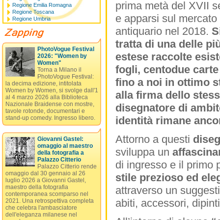
prima metà del XVII s
Regione Emilia Romagna
Regione Toscana
e apparsi sul mercato
Regione Umbria
antiquario nel 2018.
S
tratta di una delle pi
PhotoVogue Festival
estese raccolte esist
2026: "Women by
Women"
fogli, centodue carte
Torna a Milano il
PhotoVogue Festival:
fino a noi in ottimo s
la decima edizione, intitolata
Women by Women, si svolge dall'1
alla firma dello ste
al 4 marzo 2026 alla Biblioteca
Nazionale Braidense con mostre,
disegnatore di ambito
tavole rotonde, documentari e
stand-up comedy. Ingresso libero.
identità rimane anco
Attorno a questi
diseg
Giovanni Gastel:
omaggio al maestro
sviluppa un
affascina
della fotografia a
Palazzo Citterio
di ingresso e il prim
Palazzo Citterio rende
omaggio dal 30 gennaio al 26
stile prezioso ed ele
luglio 2026 a Giovanni Gastel,
maestro della fotografia
attraverso un suggesti
contemporanea scomparso nel
abiti, accessori, dipint
2021. Una retrospettiva completa
che celebra l'ambasciatore
dell'eleganza milanese nel