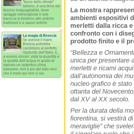
"tacco dello stivale"
italiano, è una terra dal
La mostra rappresent
fascino ineguagliabile, dove
spiagge meravigliose e arte
ambienti espositivi d
barocca si fondono alle antiche
tradizioni e a sapori antichi.
merletti dalla ricca
confronto con i disegn
La magia di Brescia
prodotto finito e il 
Se avesse il mare,
Brescia potrebbe
candidarsi al perfetto
“
Bellezza e Ornamenti 
riassunto dell’Italia. E,
a essere sinceri, vista la quantità e
unica per presentare a
la qualità dell’acqua in grado di
ispirare un autentico clima
merletti e ricami acqui
balneare, non è poi del tutto vero
che il mare qui non ci sia.
dall’autonomia dei mus
nucleo grafico è stato
ottanta del Novecento,
dal XV al XX secolo.
Per la durata della mo
fiorentina, si vestirà 
meraviglie” che sveler
il singolare ruolo che 