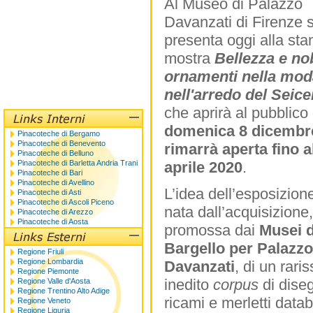
Al Museo di Palazzo
Davanzati di Firenze s
presenta oggi alla sta
mostra
Bellezza e nob
ornamenti nella mod
nell'arredo del Seice
che aprirà al pubblico
domenica 8 dicembr
Pinacoteche di Bergamo
Pinacoteche di Benevento
rimarrà aperta fino a
Pinacoteche di Belluno
Pinacoteche di Barletta Andria Trani
aprile 2020
.
Pinacoteche di Bari
Pinacoteche di Avellino
L’idea dell’esposizion
Pinacoteche di Asti
Pinacoteche di Ascoli Piceno
nata dall’acquisizione,
Pinacoteche di Arezzo
Pinacoteche di Aosta
promossa dai
Musei d
Bargello per Palazzo
Regione Friuli
Regione Lombardia
Davanzati
, di un rari
Regione Piemonte
inedito
corpus
di diseg
Regione Valle d'Aosta
Regione Trentino Alto Adige
ricami e merletti databi
Regione Veneto
Regione Liguria