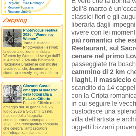
È vero che la donna v
Regione Emilia Romagna
dell’8 marzo è un’occa
Regione Toscana
Regione Umbria
classici fiori e gli au
liberarla dagli impegni
PhotoVogue Festival
vivere con lei momenti
2026: "Women by
più romantici che e
Women"
Torna a Milano il
Restaurant, sul Sacr
PhotoVogue Festival:
la decima edizione, intitolata
cenare nel primo Lov
Women by Women, si svolge dall'1
al 4 marzo 2026 alla Biblioteca
passeggiate tra boschi
Nazionale Braidense con mostre,
tavole rotonde, documentari e
cammino di 2 km
che
stand-up comedy. Ingresso libero.
i laghi, il massiccio
Giovanni Gastel:
scandito da 14 cappell
omaggio al maestro
con la Cripta romanica 
della fotografia a
Palazzo Citterio
in cui seguire le vecch
Palazzo Citterio rende
omaggio dal 30 gennaio al 26
custodisce una splendi
luglio 2026 a Giovanni Gastel,
maestro della fotografia
villa dell’artista e arc
contemporanea scomparso nel
2021. Una retrospettiva completa
oggetti bizzarri proven
che celebra l'ambasciatore
dell'eleganza milanese nel