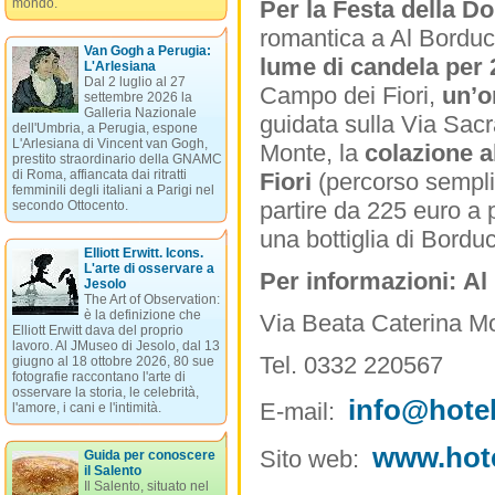
mondo.
Per la Festa della D
romantica a Al Bordu
Van Gogh a Perugia:
lume di candela per
L'Arlesiana
Dal 2 luglio al 27
Campo dei Fiori,
un’o
settembre 2026 la
Galleria Nazionale
guidata sulla Via Sacr
dell'Umbria, a Perugia, espone
L'Arlesiana di Vincent van Gogh,
Monte, la
colazione a
prestito straordinario della GNAMC
di Roma, affiancata dai ritratti
Fiori
(percorso semplic
femminili degli italiani a Parigi nel
partire da 225 euro a
secondo Ottocento.
una bottiglia di Bordu
Elliott Erwitt. Icons.
L'arte di osservare a
Per informazioni:
Al
Jesolo
The Art of Observation:
è la definizione che
Via Beata Caterina Mo
Elliott Erwitt dava del proprio
lavoro. Al JMuseo di Jesolo, dal 13
Tel. 0332 220567
giugno al 18 ottobre 2026, 80 sue
fotografie raccontano l'arte di
osservare la storia, le celebrità,
info@hote
E-mail:
l'amore, i cani e l'intimità.
www.hot
Sito web:
Guida per conoscere
il Salento
Il Salento, situato nel