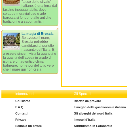
"tacco dello stivale"
italiano, è una terra dal
fascino ineguagliabile, dove
spiagge meravigliose e arte
barocca si fondono alle antiche
tradizioni e a sapori antichi.
La magia di Brescia
Se avesse il mare,
Brescia potrebbe
candidarsi al perfetto
riassunto dell’Italia. E,
a essere sinceri, vista la quantità e
la qualità dell’acqua in grado di
ispirare un autentico clima
balneare, non è poi del tutto vero
che il mare qui non ci sia.
Informazioni
Gli Speciali
Chi siamo
Ricette da provare
F.A.Q.
Il meglio della gastronomia italiana
Contatti
Gli alberghi del nord Italia
Privacy
I musei d'Italia
Segnala un errore
Agriturismo in Lombardia