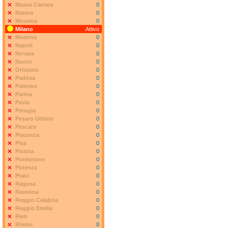
Massa Carrara
0
Matera
0
Messina
0
Milano
Attivo
Modena
0
Napoli
0
Novara
0
Nuoro
0
Oristano
0
Padova
0
Palermo
0
Parma
0
Pavia
0
Perugia
0
Pesaro Urbino
0
Pescara
0
Piacenza
0
Pisa
0
Pistoia
0
Pordenone
0
Potenza
0
Prato
0
Ragusa
0
Ravenna
0
Reggio Calabria
0
Reggio Emilia
0
Rieti
0
Rimini
0