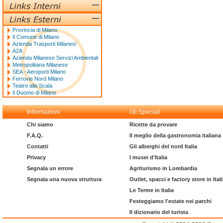
Provincia di Milano
Il Comune di Milano
Azienda Trasporti Milanesi
A2A
Azienda Milanese Servizi Ambientali
Metropolitana Milanese
SEA - Aeroporti Milano
Ferrovie Nord Milano
Teatro alla Scala
Il Duomo di Milano
Informazioni
Gli Speciali
Chi siamo
Ricette da provare
F.A.Q.
Il meglio della gastronomia italiana
Contatti
Gli alberghi del nord Italia
Privacy
I musei d'Italia
Segnala un errore
Agriturismo in Lombardia
Segnala una nuova struttura
Outlet, spacci e factory store in Ital
Le Terme in Italia
Festeggiamo l'estate nei parchi
Il dizionario del turista