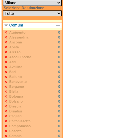
Seleziona Destinazione
Comuni
Agrigento
0
Alessandria
0
Ancona
0
Aosta
0
Arezzo
0
Ascoli Piceno
0
Asti
0
Avellino
0
Bari
0
Belluno
0
Benevento
0
Bergamo
0
Biella
0
Bologna
0
Bolzano
0
Brescia
0
Brindisi
0
Cagliari
0
Caltanissetta
0
Campobasso
0
Caserta
0
Catania
0