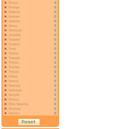
Roma
0
Rovigo
0
Salerno
0
Sassari
0
Savona
0
Siena
0
Siracusa
0
Sondrio
0
Taranto
0
Teramo
0
Terni
0
Torino
0
Trapani
0
Trento
0
Treviso
0
Trieste
0
Udine
0
Varese
0
Venezia
0
Verbania
0
Vercelli
0
Verona
0
Vibo Valentia
0
Vicenza
0
Viterbo
0