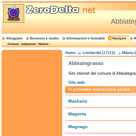
Abbiate
Alloggiare
Business e studio
Informazioni e formalità
Navigare
R
Comuni
|
Istituzioni
|
Notizie
|
Home
Lombardia (17212)
Milano 
Abbiategrasso
Sito internet del comune di Abbiategra
Sito web
Ti potrebbe interessare anche...
Macherio
Magenta
Magnago